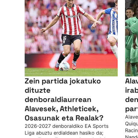
Zein partida jokatuko
Ala
dituzte
ira
denboraldiaurrean
den
Alavesek, Athleticek,
par
Osasunak eta Realak?
Alave
Quiqu
2026-2027 denboraldiko EA Sports
Racin
Liga abuztu erdialdean hasiko da;
Nando