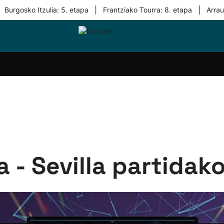
|
|
Burgosko Itzulia: 5. etapa
Frantziako Tourra: 8. etapa
Arra
i-
Eskubaloia
Kirolak
Atletismoa
Mendi-
Kirol
lak
360
lasterketak
gehiag
Taldeak
olaritza
Lehiaketak
Zuzenean
i-
Kirol-
tzea
bideoak
l Herri
tira
 - Sevilla partidak