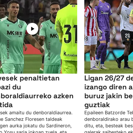
vesek penaltietan
Ligan 26/27 d
bazi du
izango diren a
boraldiaurreko azken
buruz jakin b
tida
guztiak
sek amaitu du denboraldiaurrea.
Epaileen Batzorde Te
e Sanchez Floresen taldeak
denboraldirako arau b
gen aurka jokatu du Sardineron,
ditu, eta, besteak be
 Yosu saria jokoan zuela, eta
galerak saihesteko e