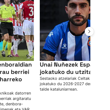
enboraldian
Unai Nuñezek Espanyole
rau berriei
jokatuko du utzita
eharreko
Sestaoko atzelariak Celtak utzita
jokatuko du 2026-2027 denboraldia
talde kataluniarrean.
knikoak datorren
erriak argitaratu
ste, denbora-
kimenak eta VAR