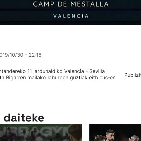
019/10/30 - 22:16
andereko 11 jardunaldiko Valencia - Sevilla
Publizi
ta Bigarren mailako laburpen guztiak eitb.eus-en
n daiteke