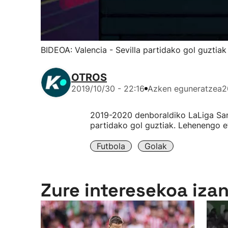
BIDEOA: Valencia - Sevilla partidako gol guztiak
OTROS
2019/10/30 - 22:16
Azken eguneratzea
2
2019-2020 denboraldiko LaLiga Sant
partidako gol guztiak. Lehenengo e
Futbola
Golak
Zure interesekoa iza