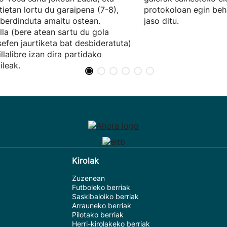
tietan lortu du garaipena (7-8),
protokoloan egin beh
berdinduta amaitu ostean.
jaso ditu.
lla (bere atean sartu du gola
efen jaurtiketa bat desbideratuta)
illalibre izan dira partidako
ileak.
Kirolak
Zuzenean
Futboleko berriak
Saskibaloiko berriak
Arrauneko berriak
Pilotako berriak
Herri-kirolakeko berriak