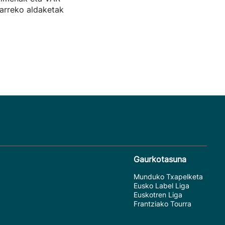
arreko aldaketak
Gaurkotasuna
Munduko Txapelketa
Eusko Label Liga
Euskotren Liga
Frantziako Tourra