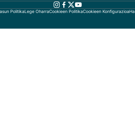
asun Politika
Lege Oharra
Cookieen Politika
Cookieen Konfigurazioa
Ha