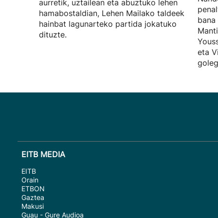
aurretik, uztailean eta abuztuko lehen
penal
hamabostaldian, Lehen Mailako taldeek
bana 
hainbat lagunarteko partida jokatuko
Manti
dituzte.
Youss
eta V
goleg
EITB MEDIA
EITB
Orain
ETBON
Gaztea
Makusi
Guau - Gure Audioa