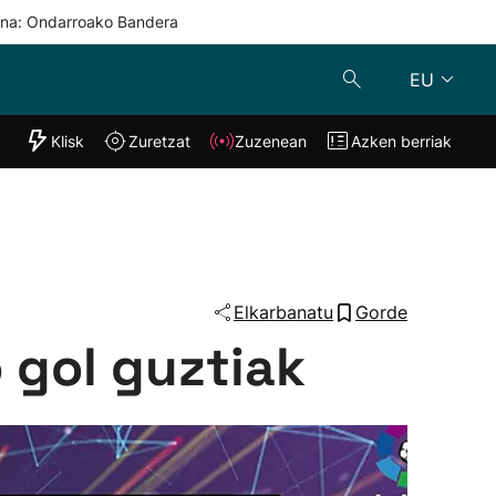
una: Ondarroako Bandera
EU
"Helmuga"
Klisk
Zuretzat
Zuzenean
Azken berriak
Klisk
Zuzenean
o
Zuretzat
Azken berria
Elkarbanatu
Gorde
o gol guztiak