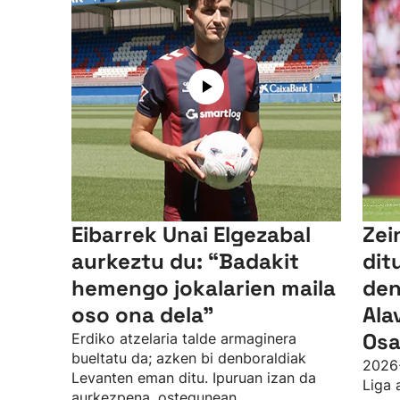
Eibarrek Unai Elgezabal
Zei
aurkeztu du: “Badakit
dit
hemengo jokalarien maila
den
oso ona dela”
Ala
Osa
Erdiko atzelaria talde armaginera
bueltatu da; azken bi denboraldiak
2026
Levanten eman ditu. Ipuruan izan da
Liga 
aurkezpena, ostegunean.