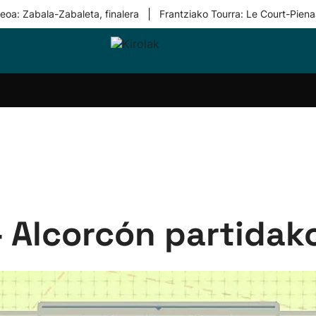
|
eoa: Zabala-Zabaleta, finalera
Frantziako Tourra: Le Court-Piena
i-
Eskubaloia
Kirolak
Atletismoa
Mendi-
Kirol
lak
360
lasterketak
gehiag
Taldeak
olaritza
Lehiaketak
Zuzenean
i-
Kirol-
tzea
bideoak
l Herri
tira
- Alcorcón partidak