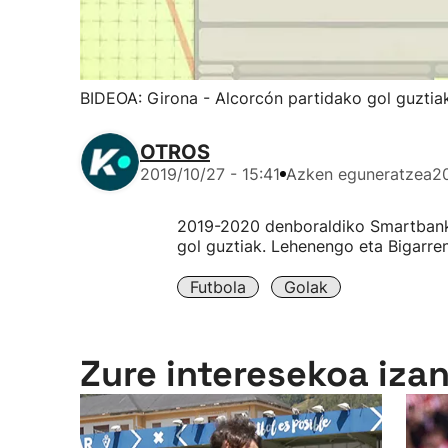
BIDEOA: Girona - Alcorcón partidako gol guztia
OTROS
2019/10/27 - 15:41
Azken eguneratzea
20
2019-2020 denboraldiko Smartbanke
gol guztiak. Lehenengo eta Bigarre
Futbola
Golak
Zure interesekoa iza