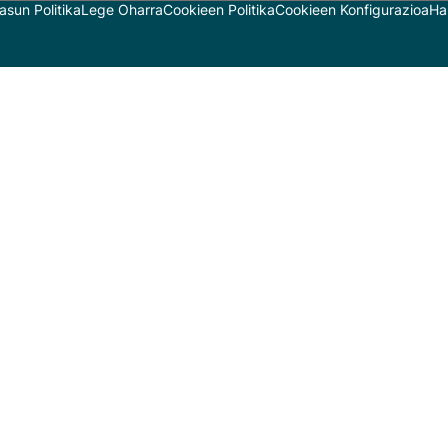
asun Politika
Lege Oharra
Cookieen Politika
Cookieen Konfigurazioa
Ha