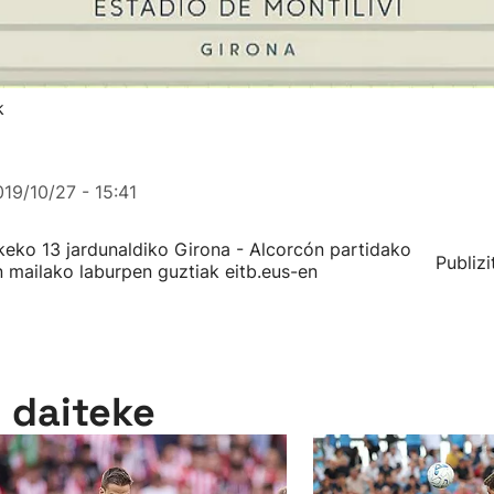
k
19/10/27 - 15:41
ko 13 jardunaldiko Girona - Alcorcón partidako
Publizi
n mailako laburpen guztiak eitb.eus-en
n daiteke