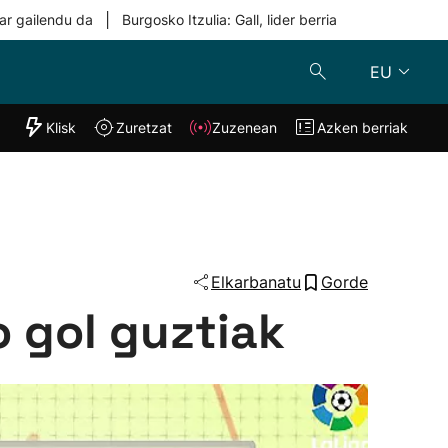
|
ar gailendu da
Burgosko Itzulia: Gall, lider berria
EU
"Helmuga"
Klisk
Zuretzat
Zuzenean
Azken berriak
Klisk
Zuzenean
o
Zuretzat
Azken berria
Elkarbanatu
Gorde
o gol guztiak