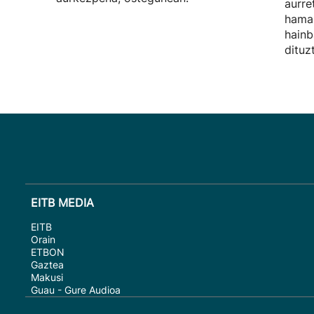
aurre
hamab
hainb
dituz
EITB MEDIA
EITB
Orain
ETBON
Gaztea
Makusi
Guau - Gure Audioa