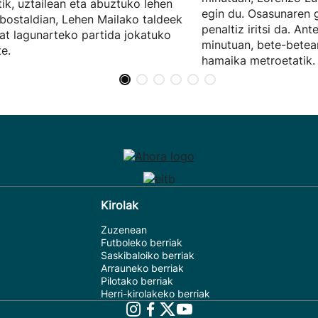
tik, uztailean eta abuztuko lehen
egin du. Osasunaren 
ostaldian, Lehen Mailako taldeek
penaltiz iritsi da. Ant
at lagunarteko partida jokatuko
minutuan, bete-bete
te.
hamaika metroetatik.
Kirolak
Zuzenean
Futboleko berriak
Saskibaloiko berriak
Arrauneko berriak
Pilotako berriak
Herri-kirolakeko berriak