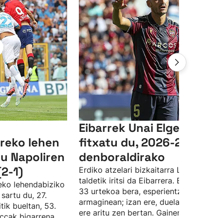
Eibarrek Unai Elgezabal
reko lehen
fitxatu du, 2026-2027
du Napoliren
denboraldirako
(2-1)
Erdiko atzelari bizkaitarra Levante
taldetik iritsi da Eibarrera. Elgezabale
deko lehendabiziko
33 urtekoa bera, esperientzia du tald
sartu du, 27.
armaginean; izan ere, duela hamar ur
tik bueltan, 53.
ere aritu zen bertan. Gainera, Angel
ccak bigarrena