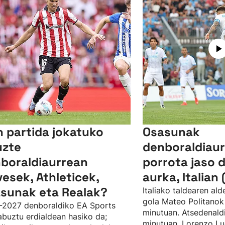
n partida jokatuko
Osasunak
uzte
denboraldiaur
boraldiaurrean
porrota jaso 
vesek, Athleticek,
aurka, Italian 
sunak eta Realak?
Italiako taldearen al
gola Mateo Politanok 
-2027 denboraldiko EA Sports
minutuan. Atsedenaldi
abuztu erdialdean hasiko da;
minutuan, Lorenzo Lu