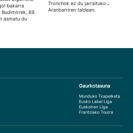
Tronchok ez du jarraituko Jokin
gol bakarra
Aranbarriren taldean.
e Budimirrek, 69.
an asmatu du
Gaurkotasuna
Munduko Txapelketa
Eusko Label Liga
Euskotren Liga
Frantziako Tourra