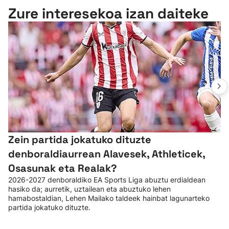
Zure interesekoa izan daiteke
Zein partida jokatuko dituzte
denboraldiaurrean Alavesek, Athleticek,
Osasunak eta Realak?
2026-2027 denboraldiko EA Sports Liga abuztu erdialdean
hasiko da; aurretik, uztailean eta abuztuko lehen
hamabostaldian, Lehen Mailako taldeek hainbat lagunarteko
partida jokatuko dituzte.