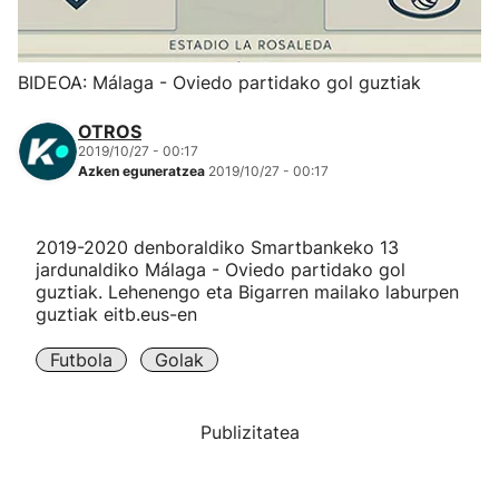
Herri-kirolak
BIDEOA: Málaga - Oviedo partidako gol guztiak
Eskubaloia
OTROS
2019/10/27 - 00:17
Kirolak 360
Azken eguneratzea
2019/10/27 - 00:17
Atletismoa
2019-2020 denboraldiko Smartbankeko 13
jardunaldiko Málaga - Oviedo partidako gol
Mendi-lasterketak
guztiak. Lehenengo eta Bigarren mailako laburpen
guztiak eitb.eus-en
Kirol gehiago
Futbola
Golak
"Helmuga"
Publizitatea