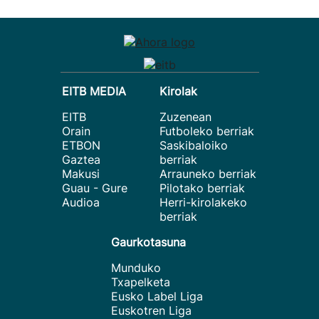
EITB MEDIA
Kirolak
EITB
Zuzenean
Orain
Futboleko berriak
ETBON
Saskibaloiko
Gaztea
berriak
Makusi
Arrauneko berriak
Guau - Gure
Pilotako berriak
Audioa
Herri-kirolakeko
berriak
Gaurkotasuna
Munduko
Txapelketa
Eusko Label Liga
Euskotren Liga