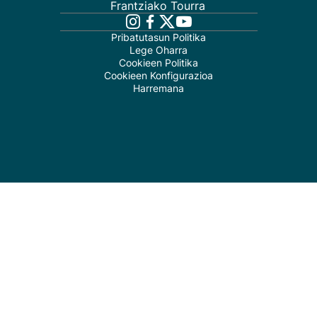
Frantziako Tourra
Pribatutasun Politika
Lege Oharra
Cookieen Politika
Cookieen Konfigurazioa
Harremana