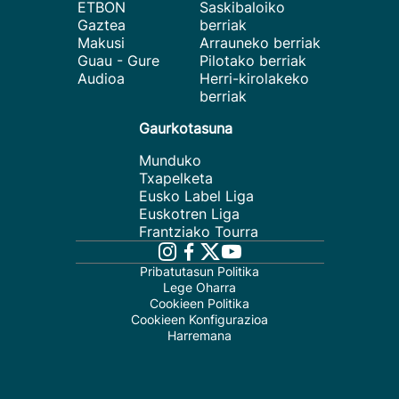
ETBON
Saskibaloiko
Gaztea
berriak
Makusi
Arrauneko berriak
Guau - Gure
Pilotako berriak
Audioa
Herri-kirolakeko
berriak
Gaurkotasuna
Munduko
Txapelketa
Eusko Label Liga
Euskotren Liga
Frantziako Tourra
Pribatutasun Politika
Lege Oharra
Cookieen Politika
Cookieen Konfigurazioa
Harremana