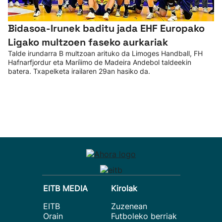
Bidasoa-Irunek baditu jada EHF Europako
Ligako multzoen faseko aurkariak
Talde irundarra B multzoan arituko da Limoges Handball, FH
Hafnarfjordur eta Maríiimo de Madeira Andebol taldeekin
batera. Txapelketa irailaren 29an hasiko da.
EITB MEDIA
Kirolak
EITB
Zuzenean
Orain
Futboleko berriak