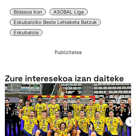
Bidasoa Irun
ASOBAL Liga
Eskubaloiko Beste Lehiaketa Batzuk
Eskubaloia
Publizitatea
Zure interesekoa izan daiteke