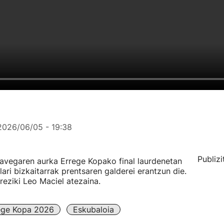
2026/06/05 - 19:38
Publizi
lavegaren aurka Errege Kopako final laurdenetan
ari bizkaitarrak prentsaren galderei erantzun die.
reziki Leo Maciel atezaina.
ege Kopa 2026
Eskubaloia