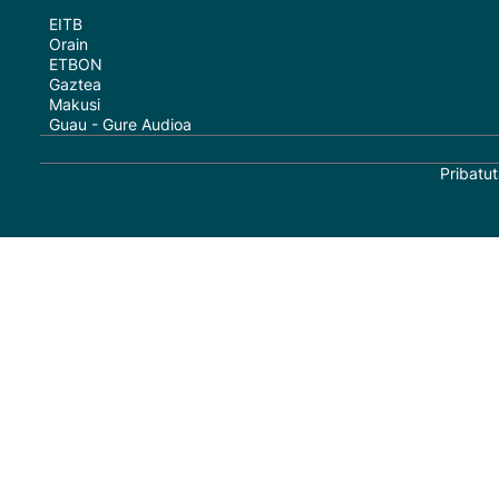
EITB
Orain
ETBON
Gaztea
Makusi
Guau - Gure Audioa
Pribatut