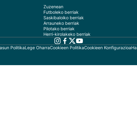
Zuzenean
Futboleko berriak
Saskibaloiko berriak
Arrauneko berriak
Pilotako berriak
Herri-kirolakeko berriak
asun Politika
Lege Oharra
Cookieen Politika
Cookieen Konfigurazioa
Ha