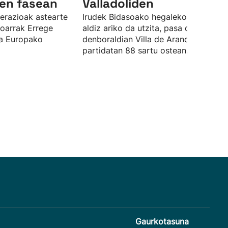
en fasean
Valladoliden
derazioak astearte
Irudek Bidasoako hegalekoa hirugarr
koarrak Errege
aldiz ariko da utzita, pasa den
ita Europako
denboraldian Villa de Arandan 27
partidatan 88 sartu ostean.
Gaurkotasuna