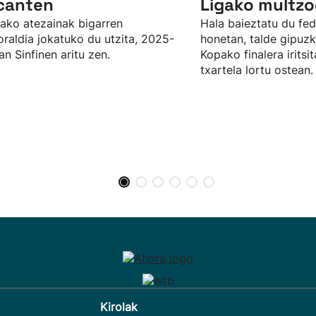
canten
Ligako multzo
ako atezainak bigarren
Hala baieztatu du fe
raldia jokatuko du utzita, 2025-
honetan, talde gipuz
n Sinfinen aritu zen.
Kopako finalera irits
txartela lortu ostean.
Kirolak