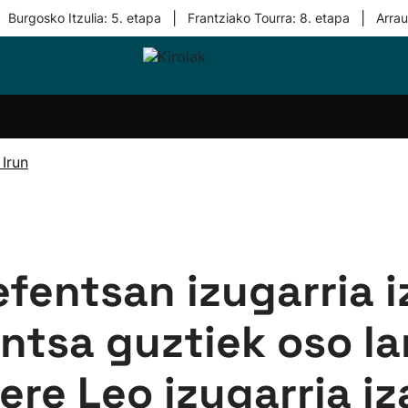
|
|
Burgosko Itzulia: 5. etapa
Frantziako Tourra: 8. etapa
Arra
i-
Eskubaloia
Kirolak
Atletismoa
Mendi-
Kirol
lak
360
lasterketak
gehiag
Taldeak
olaritza
Lehiaketak
Zuzenean
Irun
i-
Kirol-
tzea
bideoak
l Herri
tira
efentsan izugarria i
ntsa guztiek oso la
ere Leo izugarria i