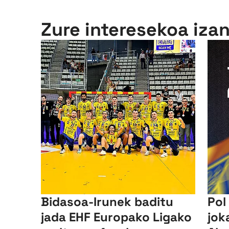
Zure interesekoa iza
Bidasoa-Irunek baditu
Pol
jada EHF Europako Ligako
jok