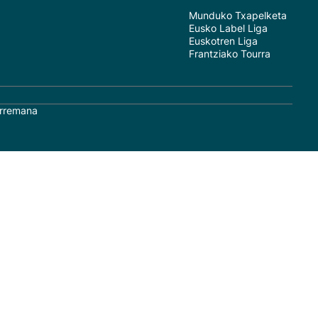
Munduko Txapelketa
Eusko Label Liga
Euskotren Liga
Frantziako Tourra
rremana