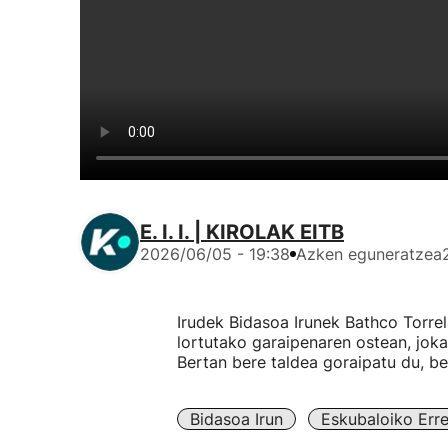
E. I. I. | KIROLAK EITB
2026/06/05 - 19:38
Azken eguneratzea
Irudek Bidasoa Irunek Bathco Torre
lortutako garaipenaren ostean, jokal
Bertan bere taldea goraipatu du, be
Bidasoa Irun
Eskubaloiko Err