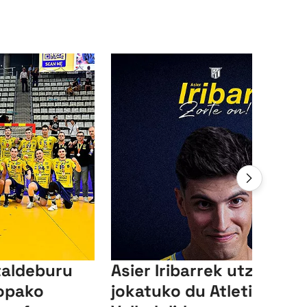
taldeburu
Asier Iribarrek utzita
ropako
jokatuko du Atletico