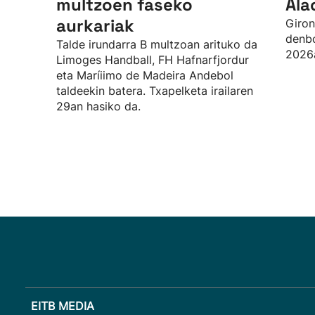
multzoen faseko
Ala
aurkariak
Giron
denbo
Talde irundarra B multzoan arituko da
2026a
Limoges Handball, FH Hafnarfjordur
eta Maríiimo de Madeira Andebol
taldeekin batera. Txapelketa irailaren
29an hasiko da.
EITB MEDIA