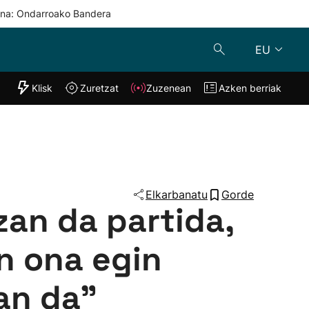
una: Ondarroako Bandera
EU
"Helmuga"
Klisk
Zuretzat
Zuzenean
Azken berriak
Klisk
Zuzenean
o
Zuretzat
Azken berria
Elkarbanatu
Gorde
zan da partida,
n ona egin
zan da"