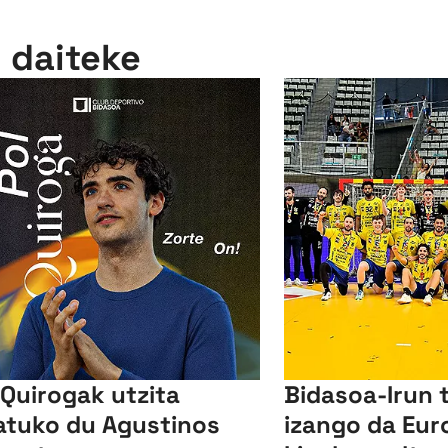
n daiteke
 Quirogak utzita
Bidasoa-Irun 
atuko du Agustinos
izango da Eu