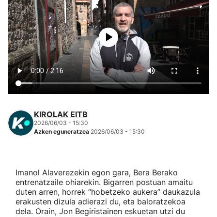
Herri-kirolak
Eskubaloia
Kirolak 360
Atletismoa
KIROLAK EITB
Mendi-lasterketak
2026/06/03 - 15:30
Azken eguneratzea
2026/06/03 - 15:30
Kirol gehiago
Imanol Alaverezekin egon gara, Bera Berako
"Helmuga"
entrenatzaile ohiarekin. Bigarren postuan amaitu
duten arren, horrek “hobetzeko aukera” daukazula
erakusten dizula adierazi du, eta baloratzekoa
dela. Orain, Jon Begiristainen eskuetan utzi du