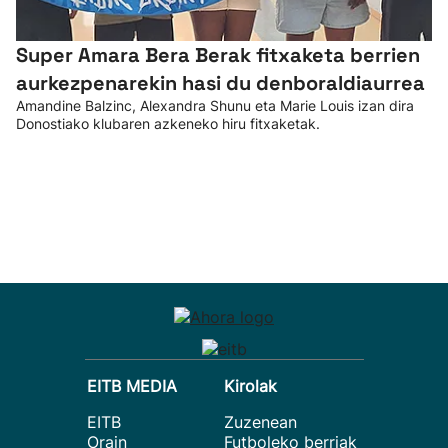
Super Amara Bera Berak fitxaketa berrien
aurkezpenarekin hasi du denboraldiaurrea
Amandine Balzinc, Alexandra Shunu eta Marie Louis izan dira
Donostiako klubaren azkeneko hiru fitxaketak.
EITB MEDIA
Kirolak
EITB
Zuzenean
Orain
Futboleko berriak