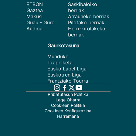
ETBON
Saskibaloiko
Gaztea
berriak
Makusi
Arrauneko berriak
Guau - Gure
Pilotako berriak
Audioa
Herri-kirolakeko
berriak
Gaurkotasuna
Munduko
Txapelketa
Eusko Label Liga
Euskotren Liga
Frantziako Tourra
Pribatutasun Politika
Lege Oharra
Cookieen Politika
Cookieen Konfigurazioa
Harremana