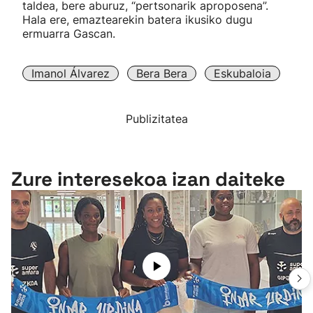
taldea, bere aburuz, “pertsonarik aproposena”.
Hala ere, emaztearekin batera ikusiko dugu
ermuarra Gascan.
Imanol Álvarez
Bera Bera
Eskubaloia
Publizitatea
Zure interesekoa izan daiteke