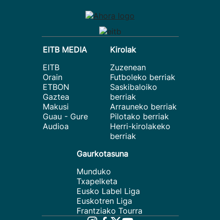
EITB MEDIA
Kirolak
EITB
Zuzenean
Orain
Futboleko berriak
ETBON
Saskibaloiko
Gaztea
berriak
Makusi
Arrauneko berriak
Guau - Gure
Pilotako berriak
Audioa
Herri-kirolakeko
berriak
Gaurkotasuna
Munduko
Txapelketa
Eusko Label Liga
Euskotren Liga
Frantziako Tourra