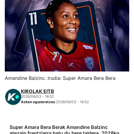
Herri-kirolak
Eskubaloia
Kirolak 360
Atletismoa
Mendi-lasterketak
Amandine Balzinc. Irudia: Super Amara Bera Bera
Kirol gehiago
KIROLAK EITB
2026/06/03 - 16:52
Azken eguneratzea
2026/06/03 - 16:52
"Helmuga"
Super Amara Bera Berak Amandine Balzinc
atezain frantziarra batu du bere taldera, 2028ko