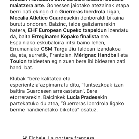
maiatzera arte
. Gonessen jaiotako atezainak etapa
berri bati ekingo dio
Guerreras Iberdrola Liga
n,
Mecalia Atletico Guardes
ekin denboraldi bikaina
burutu ondoren. Balzinc, talde galiziarrarekin
batera,
EHF European Cupeko txapeldun
izendatu
da, baita
Erreginaren Kopako finalista
ere.
Espainiako eskubaloira iritsi baino lehen,
Errumaniako
CSM Targu Jiu
taldean izandakoa
da, eta, aurretik, Frantzian,
Mérignac Handball
eta
Toulon
taldeetan egin zuen bere ibilbidearen zati
handi bat.
Klubak “bere kalitatea eta
esperientzia”azpimarratu ditu, “funtsezkoak izan
baitira Guardesen arrakastetan”. Bere
etorrerarekin, Balcinkek
Lucia Prades
ekin
partekatuko du atea, “Guerreras Iberdrola ligako
berme handienetako bikotea” osatuz.
🚨 Fichaje. La portera francesa