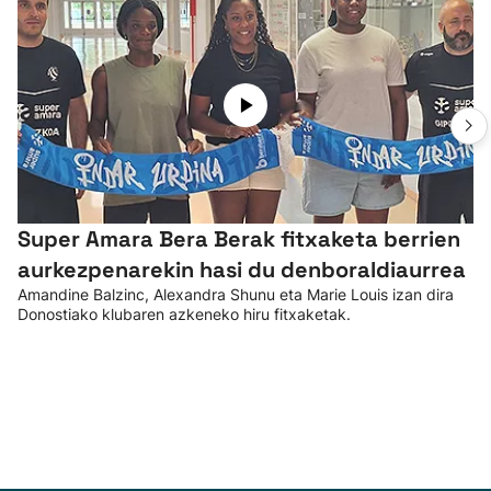
Super Amara Bera Berak fitxaketa berrien
aurkezpenarekin hasi du denboraldiaurrea
Amandine Balzinc, Alexandra Shunu eta Marie Louis izan dira
Donostiako klubaren azkeneko hiru fitxaketak.