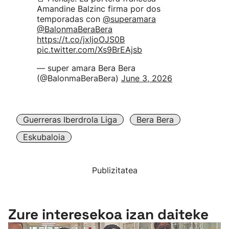
Amandine Balzinc firma por dos
temporadas con
@superamara
@BalonmaBeraBera
https://t.co/jxljoOJS0B
pic.twitter.com/Xs9BrEAjsb
— super amara Bera Bera
(@BalonmaBeraBera)
June 3, 2026
Guerreras Iberdrola Liga
Bera Bera
Eskubaloia
Publizitatea
Zure interesekoa izan daiteke