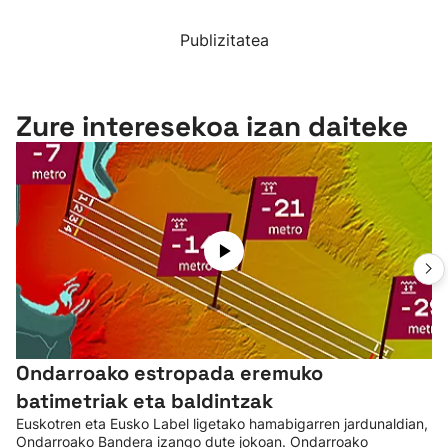
Publizitatea
Zure interesekoa izan daiteke
Ondarroako estropada eremuko
batimetriak eta baldintzak
Euskotren eta Eusko Label ligetako hamabigarren jardunaldian,
Ondarroako Bandera izango dute jokoan. Ondarroako