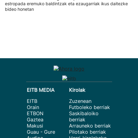
estropada eremuko baldintzak eta ezaugarriak ikus daitezke
bideo honetan
EITB MEDIA
Kirolak
EITB
Zuzenean
Orain
Futboleko berriak
ETBON
Saskibaloiko
Gaztea
berriak
Makusi
Arrauneko berriak
Guau - Gure
Pilotako berriak