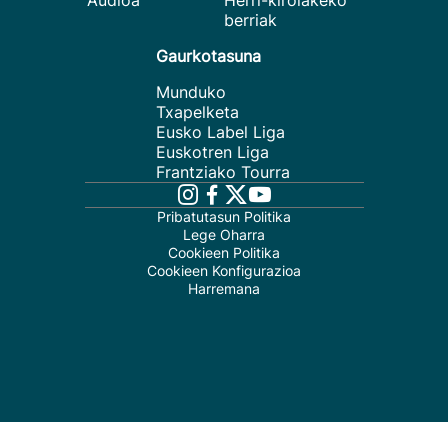
Audioa
Herri-kirolakeko
berriak
Gaurkotasuna
Munduko
Txapelketa
Eusko Label Liga
Euskotren Liga
Frantziako Tourra
Pribatutasun Politika
Lege Oharra
Cookieen Politika
Cookieen Konfigurazioa
Harremana