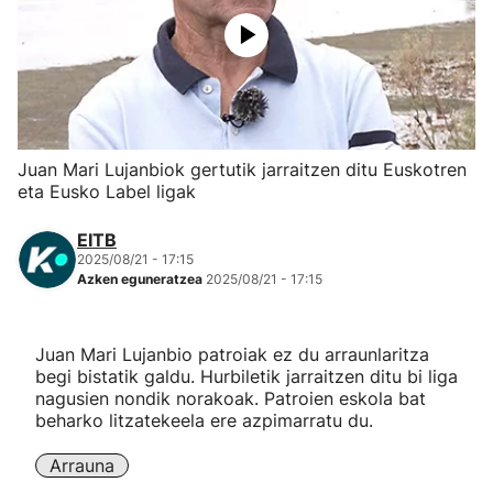
Herri-kirolak
Eskubaloia
Kirolak 360
Juan Mari Lujanbiok gertutik jarraitzen ditu Euskotren
eta Eusko Label ligak
Atletismoa
EITB
2025/08/21 - 17:15
Mendi-lasterketak
Azken eguneratzea
2025/08/21 - 17:15
Kirol gehiago
Juan Mari Lujanbio patroiak ez du arraunlaritza
begi bistatik galdu. Hurbiletik jarraitzen ditu bi liga
"Helmuga"
nagusien nondik norakoak. Patroien eskola bat
beharko litzatekeela ere azpimarratu du.
Arrauna