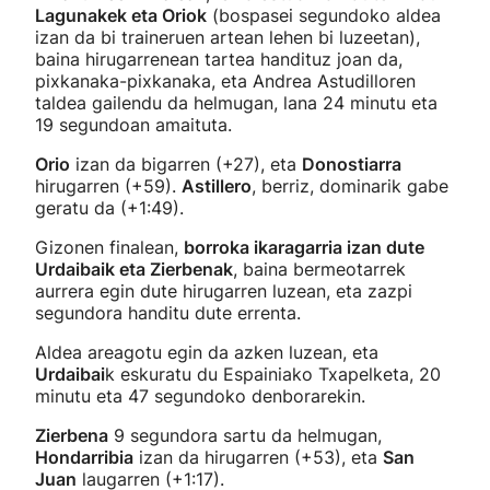
Lagunakek eta Oriok
(bospasei segundoko aldea
izan da bi traineruen artean lehen bi luzeetan),
baina hirugarrenean tartea handituz joan da,
pixkanaka-pixkanaka, eta Andrea Astudilloren
taldea gailendu da helmugan, lana 24 minutu eta
19 segundoan amaituta.
Orio
izan da bigarren (+27), eta
Donostiarra
hirugarren (+59).
Astillero
, berriz, dominarik gabe
geratu da (+1:49).
Gizonen finalean,
borroka ikaragarria izan dute
Urdaibaik eta Zierbenak
, baina bermeotarrek
aurrera egin dute hirugarren luzean, eta zazpi
segundora handitu dute errenta.
Aldea areagotu egin da azken luzean, eta
Urdaibai
k eskuratu du Espainiako Txapelketa, 20
minutu eta 47 segundoko denborarekin.
Zierbena
9 segundora sartu da helmugan,
Hondarribia
izan da hirugarren (+53), eta
San
Juan
laugarren (+1:17).