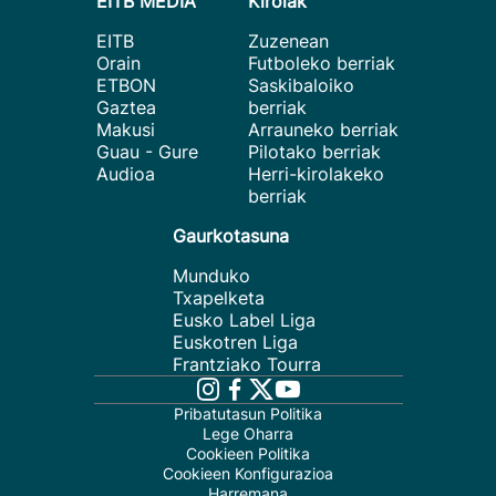
EITB MEDIA
Kirolak
EITB
Zuzenean
Orain
Futboleko berriak
ETBON
Saskibaloiko
Gaztea
berriak
Makusi
Arrauneko berriak
Guau - Gure
Pilotako berriak
Audioa
Herri-kirolakeko
berriak
Gaurkotasuna
Munduko
Txapelketa
Eusko Label Liga
Euskotren Liga
Frantziako Tourra
Pribatutasun Politika
Lege Oharra
Cookieen Politika
Cookieen Konfigurazioa
Harremana