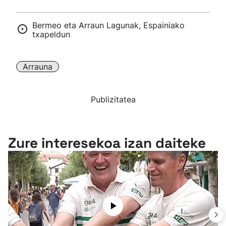
Bermeo eta Arraun Lagunak, Espainiako
txapeldun
Arrauna
Publizitatea
Zure interesekoa izan daiteke