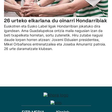
26 urteko elkarlana du oinarri Hondarribiak
Euskotren eta Eusko Label ligak Hondarribian jokatuko dira
igandean. Ama Guadalupekoa ontzia maila nagusian izan da
beti txapelketa horretan, sortu zutenetik. Hiru zutabe nagusi
daude lorpen horren atzean: Joxemi Elduaien presidentea,
Mikel Orbañanos entrenatzailea eta Joseba Amunarriz patroia.
26 urte daramatzate klubean.