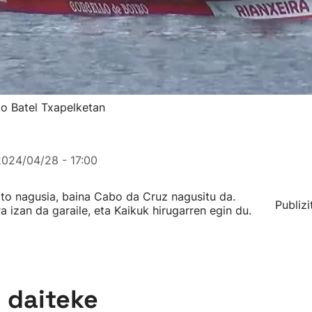
ko Batel Txapelketan
2024/04/28 - 17:00
to nagusia, baina Cabo da Cruz nagusitu da.
Publizi
izan da garaile, eta Kaikuk hirugarren egin du.
n daiteke