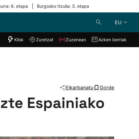
|
urra: 6. etapa
Burgosko Itzulia: 3. etapa
EU
"Helmuga"
Klisk
Zuretzat
Zuzenean
Azken berriak
Klisk
Zuzenean
o
Zuretzat
Azken berria
Elkarbanatu
Gorde
uzte Espainiako