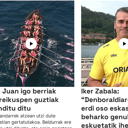
 Juan igo berriak
Iker Zabala:
reikuspen guztiak
“Denboraldiar
nditu ditu
erdi oso eska
beharko genu
andarrek atzean utzi dute
tian gertatutakoa. Beldurrak ere
eskuetatik ih