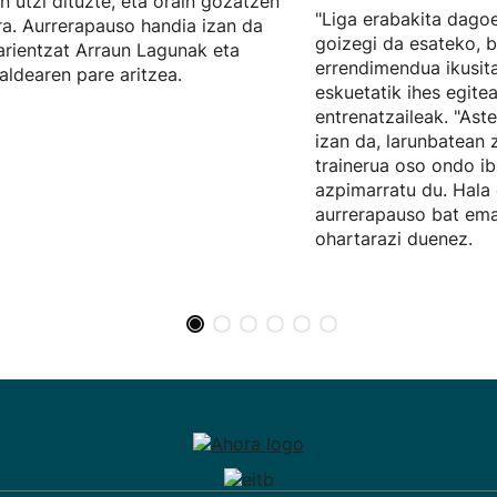
n utzi dituzte, eta orain gozatzen
"Liga erabakita dagoe
ira. Aurrerapauso handia izan da
goizegi da esateko, b
arientzat Arraun Lagunak eta
errendimendua ikusita
aldearen pare aritzea.
eskuetatik ihes egite
entrenatzaileak. "Ast
izan da, larunbatean 
trainerua oso ondo ibi
azpimarratu du. Hala 
aurrerapauso bat ema
ohartarazi duenez.