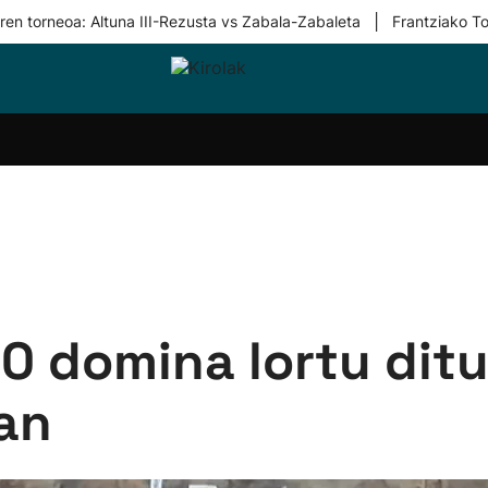
|
ren torneoa: Altuna III-Rezusta vs Zabala-Zabaleta
Frantziako To
i-
Eskubaloia
Kirolak
Atletismoa
Mendi-
Kirol
lak
360
lasterketak
gehiag
Taldeak
olaritza
Lehiaketak
Zuzenean
i-
Kirol-
tzea
bideoak
l Herri
tira
10 domina lortu dit
an