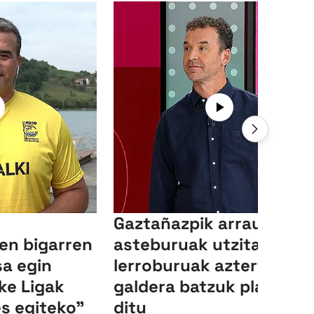
Gaztañazpik arraun
en bigarren
asteburuak utzitako
sa egin
lerroburuak aztertu eta
ke Ligak
galdera batzuk planteat
es egiteko"
ditu