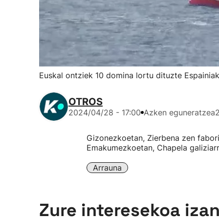
Euskal ontziek 10 domina lortu dituzte Espainia
OTROS
2024/04/28 - 17:00
Azken eguneratzea
Gizonezkoetan, Zierbena zen fabori
Emakumezkoetan, Chapela galiziarra 
Arrauna
Zure interesekoa iza