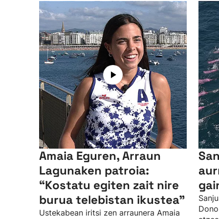
Amaia Eguren, Arraun
San
Lagunaken patroia:
aur
“Kostatu egiten zait nire
gai
burua telebistan ikustea"
Sanju
Donos
Ustekabean iritsi zen arraunera Amaia