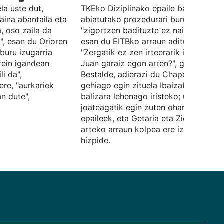
la uste dut,
TKEko Diziplinako epaile batek
aina abantaila eta
abiatutako prozedurari buruz,
, oso zaila da
"zigortzen badituzte ez naiz harrituko
a", esan du Orioren
esan du EITBko arraun adituak.
eburu izugarria
"Zergatik ez zen irteerarik izan, San
zein igandean
Juan garaiz egon arren?", galdetu du.
li da",
Bestalde, adierazi du Chapelak metro
ere, "aurkariek
gehiago egin zituela Ibaizabalen,
n dute",
balizara lehenago iristeko; uberan
joateagatik egin zuten ohartarazpena
epaileek, eta Getaria eta Zierbenaren
arteko arraun kolpea ere izan du
hizpide.