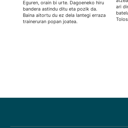
atzea
Eguren, orain bi urte. Dagoeneko hiru
ari d
bandera astindu ditu eta pozik da.
batel
Baina aitortu du ez dela lantegi erraza
Tolos
traineruran popan joatea.