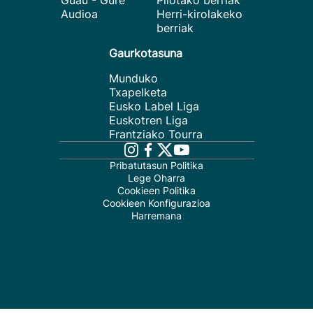
Guau - Gure
Pilotako berriak
Audioa
Herri-kirolakeko
berriak
Gaurkotasuna
Munduko
Txapelketa
Eusko Label Liga
Euskotren Liga
Frantziako Tourra
Pribatutasun Politika
Lege Oharra
Cookieen Politika
Cookieen Konfigurazioa
Harremana