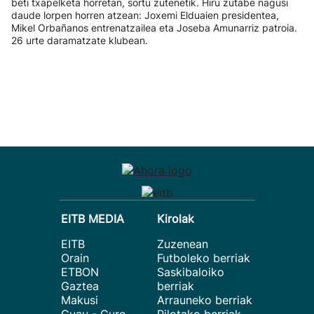
beti txapelketa horretan, sortu zutenetik. Hiru zutabe nagusi
daude lorpen horren atzean: Joxemi Elduaien presidentea,
Mikel Orbañanos entrenatzailea eta Joseba Amunarriz patroia.
26 urte daramatzate klubean.
EITB MEDIA
Kirolak
EITB
Zuzenean
Orain
Futboleko berriak
ETBON
Saskibaloiko
Gaztea
berriak
Makusi
Arrauneko berriak