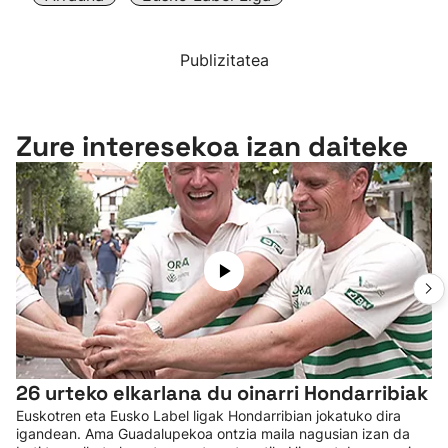
Publizitatea
Zure interesekoa izan daiteke
26 urteko elkarlana du oinarri Hondarribiak
Euskotren eta Eusko Label ligak Hondarribian jokatuko dira
igandean. Ama Guadalupekoa ontzia maila nagusian izan da