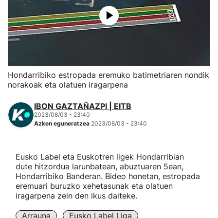
Herri-kirolak
Eskubaloia
Kirolak 360
Hondarribiko estropada eremuko batimetriaren nondik
norakoak eta olatuen iragarpena
Atletismoa
IBON GAZTAÑAZPI | EITB
2023/08/03 - 23:40
Mendi-lasterketak
Azken eguneratzea
2023/08/03 - 23:40
Kirol gehiago
Eusko Label eta Euskotren ligek Hondarribian
dute hitzordua larunbatean, abuztuaren 5ean,
"Helmuga"
Hondarribiko Banderan. Bideo honetan, estropada
eremuari buruzko xehetasunak eta olatuen
iragarpena zein den ikus daiteke.
Arrauna
Eusko Label Liga