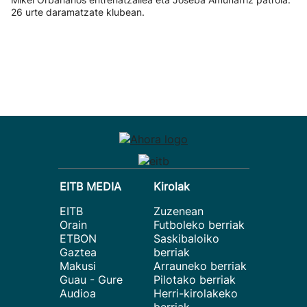
26 urte daramatzate klubean.
EITB MEDIA
Kirolak
EITB
Zuzenean
Orain
Futboleko berriak
ETBON
Saskibaloiko
Gaztea
berriak
Makusi
Arrauneko berriak
Guau - Gure
Pilotako berriak
Audioa
Herri-kirolakeko