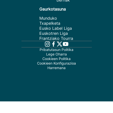
berriak
Gaurkotasuna
Munduko
Txapelketa
Eusko Label Liga
Euskotren Liga
Frantziako Tourra
Pribatutasun Politika
Lege Oharra
Cookieen Politika
Cookieen Konfigurazioa
Harremana