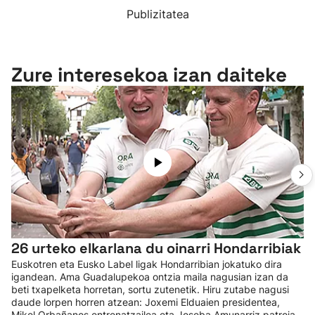
Publizitatea
Zure interesekoa izan daiteke
26 urteko elkarlana du oinarri Hondarribiak
Euskotren eta Eusko Label ligak Hondarribian jokatuko dira
igandean. Ama Guadalupekoa ontzia maila nagusian izan da
beti txapelketa horretan, sortu zutenetik. Hiru zutabe nagusi
daude lorpen horren atzean: Joxemi Elduaien presidentea,
Mikel Orbañanos entrenatzailea eta Joseba Amunarriz patroia.