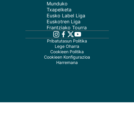
Munduko
Txapelketa
Eusko Label Liga
Euskotren Liga
Frantziako Tourra
Pribatutasun Politika
Lege Oharra
Cookieen Politika
Cookieen Konfigurazioa
Harremana