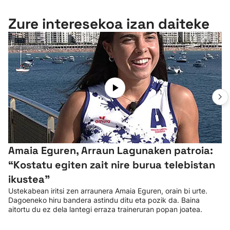
Zure interesekoa izan daiteke
Amaia Eguren, Arraun Lagunaken patroia:
“Kostatu egiten zait nire burua telebistan
ikustea"
Ustekabean iritsi zen arraunera Amaia Eguren, orain bi urte.
Dagoeneko hiru bandera astindu ditu eta pozik da. Baina
aitortu du ez dela lantegi erraza traineruran popan joatea.