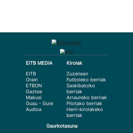
EITB MEDIA
Kirolak
EITB
Zuzenean
Orain
Futboleko berriak
ETBON
Saskibaloiko
Gaztea
berriak
Makusi
Arrauneko berriak
Guau - Gure
Pilotako berriak
Audioa
Herri-kirolakeko
berriak
Gaurkotasuna