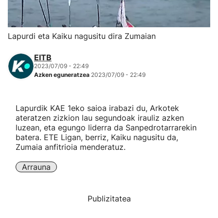
Herri-kirolak
Lapurdi eta Kaiku nagusitu dira Zumaian
Eskubaloia
EITB
2023/07/09 - 22:49
Kirolak 360
Azken eguneratzea
2023/07/09 - 22:49
Atletismoa
Lapurdik KAE 1eko saioa irabazi du, Arkotek
ateratzen zizkion lau segundoak irauliz azken
Mendi-lasterketak
luzean, eta egungo liderra da Sanpedrotarrarekin
batera. ETE Ligan, berriz, Kaiku nagusitu da,
Zumaia anfitrioia menderatuz.
Kirol gehiago
Arrauna
"Helmuga"
Publizitatea