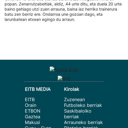
popan. Zenarrutzabeitiak, aldiz, 44 urte ditu, eta duela 20 urte
baino gehiago utzi zuen arrauna, baina iaz herriko trainerura
batu zen berriz ere. Ondarroa une gozoan dago, eta
larunbatean etxean egingo du arraun.
EITB MEDIA
Kirolak
EITB
Zuzenean
Orain
Futboleko berriak
ETBON
Saskibaloiko
Gaztea
berriak
Makusi
Arrauneko berriak