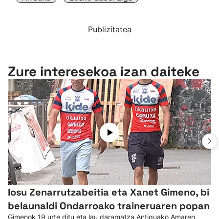
Publizitatea
Zure interesekoa izan daiteke
Iosu Zenarrutzabeitia eta Xanet Gimeno, bi
belaunaldi Ondarroako traineruaren popan
Gimenok 19 urte ditu eta lau daramatza Antiguako Amaren