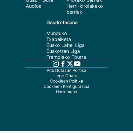
Guau - Gure
Pilotako berriak
Audioa
Herri-kirolakeko
berriak
Gaurkotasuna
Munduko
Txapelketa
Eusko Label Liga
Euskotren Liga
Frantziako Tourra
Pribatutasun Politika
Lege Oharra
Cookieen Politika
Cookieen Konfigurazioa
Harremana