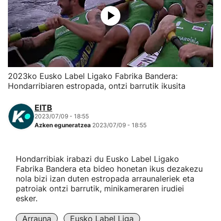
Herri-kirolak
Eskubaloia
Kirolak 360
2023ko Eusko Label Ligako Fabrika Bandera:
Hondarribiaren estropada, ontzi barrutik ikusita
Atletismoa
EITB
2023/07/09 - 18:55
Mendi-lasterketak
Azken eguneratzea
2023/07/09 - 18:55
Kirol gehiago
Hondarribiak irabazi du Eusko Label Ligako
Fabrika Bandera eta bideo honetan ikus dezakezu
"Helmuga"
nola bizi izan duten estropada arraunaleriek eta
patroiak ontzi barrutik, minikameraren irudiei
esker.
Arrauna
Eusko Label Liga