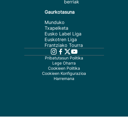
berriak
Gaurkotasuna
Munduko
Txapelketa
Eusko Label Liga
Euskotren Liga
Frantziako Tourra
Pribatutasun Politika
Lege Oharra
Cookieen Politika
Cookieen Konfigurazioa
Harremana