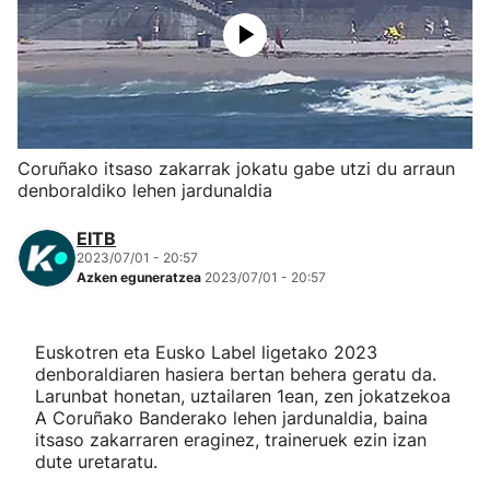
Herri-kirolak
Eskubaloia
Kirolak 360
Coruñako itsaso zakarrak jokatu gabe utzi du arraun
denboraldiko lehen jardunaldia
Atletismoa
EITB
2023/07/01 - 20:57
Mendi-lasterketak
Azken eguneratzea
2023/07/01 - 20:57
Kirol gehiago
Euskotren eta Eusko Label ligetako 2023
denboraldiaren hasiera bertan behera geratu da.
"Helmuga"
Larunbat honetan, uztailaren 1ean, zen jokatzekoa
A Coruñako Banderako lehen jardunaldia, baina
itsaso zakarraren eraginez, traineruek ezin izan
dute uretaratu.