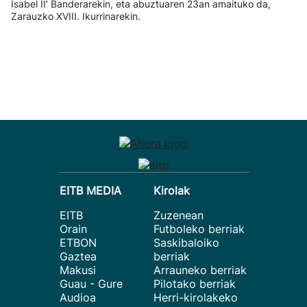
Isabel II’ Banderarekin, eta abuztuaren 23an amaituko da,
Zarauzko XVIII. Ikurrinarekin.
EITB MEDIA
Kirolak
EITB
Zuzenean
Orain
Futboleko berriak
ETBON
Saskibaloiko
Gaztea
berriak
Makusi
Arrauneko berriak
Guau - Gure
Pilotako berriak
Audioa
Herri-kirolakeko