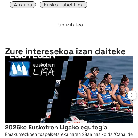
Arrauna
Eusko Label Liga
Publizitatea
Zure interesekoa izan daiteke
2026ko Euskotren Ligako egutegia
Emakumezkoen txapelketa ekainaren 28an hasiko da ‘Canal de