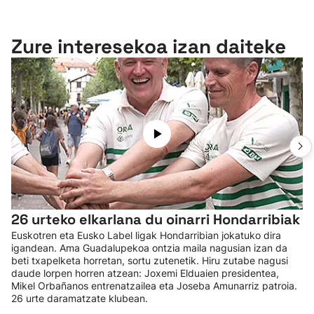
Zure interesekoa izan daiteke
26 urteko elkarlana du oinarri Hondarribiak
Euskotren eta Eusko Label ligak Hondarribian jokatuko dira
igandean. Ama Guadalupekoa ontzia maila nagusian izan da
beti txapelketa horretan, sortu zutenetik. Hiru zutabe nagusi
daude lorpen horren atzean: Joxemi Elduaien presidentea,
Mikel Orbañanos entrenatzailea eta Joseba Amunarriz patroia.
26 urte daramatzate klubean.