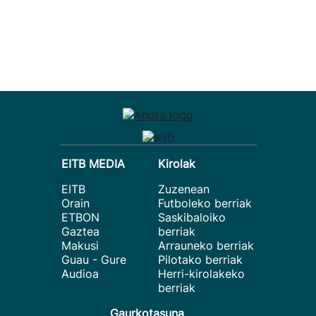
EITB MEDIA
Kirolak
EITB
Zuzenean
Orain
Futboleko berriak
ETBON
Saskibaloiko
Gaztea
berriak
Makusi
Arrauneko berriak
Guau - Gure
Pilotako berriak
Audioa
Herri-kirolakeko
berriak
Gaurkotasuna