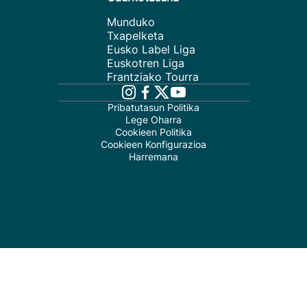
Munduko
Txapelketa
Eusko Label Liga
Euskotren Liga
Frantziako Tourra
Pribatutasun Politika
Lege Oharra
Cookieen Politika
Cookieen Konfigurazioa
Harremana