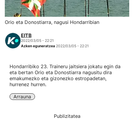
Herri-kirolak
Orio eta Donostiarra, nagusi Hondarribian
Eskubaloia
EITB
2022/03/05 - 22:21
Kirolak 360
Azken eguneratzea
2022/03/05 - 22:21
Atletismoa
Hondarribiko 23. Traineru jaitsiera jokatu egin da
eta bertan Orio eta Donostiarra nagusitu dira
Mendi-lasterketak
emakumezko eta gizonezko estropadetan,
hurrenez hurren.
Kirol gehiago
Arrauna
"Helmuga"
Publizitatea