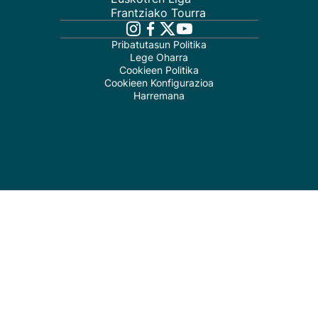
Frantziako Tourra
Pribatutasun Politika
Lege Oharra
Cookieen Politika
Cookieen Konfigurazioa
Harremana