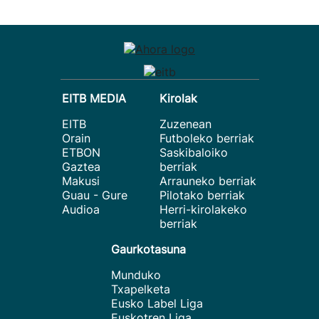
EITB MEDIA
Kirolak
EITB
Zuzenean
Orain
Futboleko berriak
ETBON
Saskibaloiko
Gaztea
berriak
Makusi
Arrauneko berriak
Guau - Gure
Pilotako berriak
Audioa
Herri-kirolakeko
berriak
Gaurkotasuna
Munduko
Txapelketa
Eusko Label Liga
Euskotren Liga