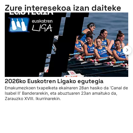
Zure interesekoa izan daiteke
2026ko Euskotren Ligako egutegia
Emakumezkoen txapelketa ekainaren 28an hasiko da ‘Canal de
Isabel II’ Banderarekin, eta abuztuaren 23an amaituko da,
Zarauzko XVIII. Ikurrinarekin.