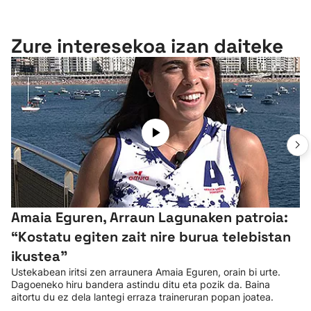
Zure interesekoa izan daiteke
Amaia Eguren, Arraun Lagunaken patroia:
“Kostatu egiten zait nire burua telebistan
ikustea"
Ustekabean iritsi zen arraunera Amaia Eguren, orain bi urte.
Dagoeneko hiru bandera astindu ditu eta pozik da. Baina
aitortu du ez dela lantegi erraza traineruran popan joatea.