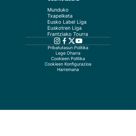
Munduko
Txapelketa
Eusko Label Liga
Euskotren Liga
Frantziako Tourra
Pribatutasun Politika
Lege Oharra
Cookieen Politika
Cookieen Konfigurazioa
Harremana