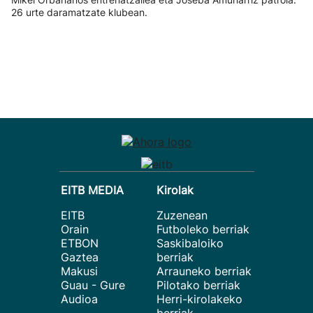
26 urte daramatzate klubean.
EITB MEDIA
Kirolak
EITB
Zuzenean
Orain
Futboleko berriak
ETBON
Saskibaloiko
Gaztea
berriak
Makusi
Arrauneko berriak
Guau - Gure
Pilotako berriak
Audioa
Herri-kirolakeko