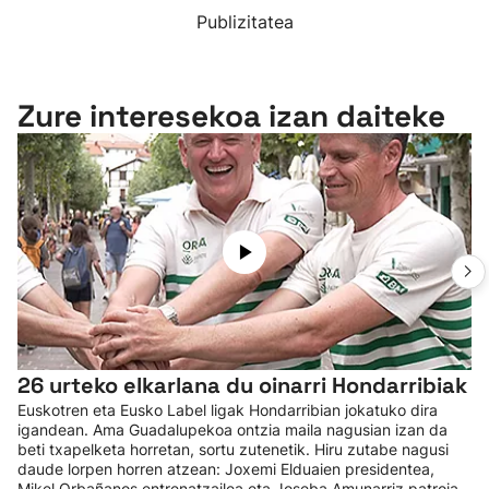
Publizitatea
Zure interesekoa izan daiteke
26 urteko elkarlana du oinarri Hondarribiak
Euskotren eta Eusko Label ligak Hondarribian jokatuko dira
igandean. Ama Guadalupekoa ontzia maila nagusian izan da
beti txapelketa horretan, sortu zutenetik. Hiru zutabe nagusi
daude lorpen horren atzean: Joxemi Elduaien presidentea,
Mikel Orbañanos entrenatzailea eta Joseba Amunarriz patroia.