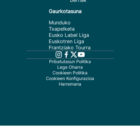
berriak
Gaurkotasuna
Munduko
Txapelketa
Eusko Label Liga
Euskotren Liga
Frantziako Tourra
Pribatutasun Politika
Lege Oharra
Cookieen Politika
Cookieen Konfigurazioa
Harremana