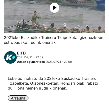
Herri-kirolak
Eskubaloia
Kirolak 360
2021eko Euskadiko Traineru Txapelketa: gizonezkoen
estropadako irudirik onenak
Atletismoa
EITB
2021/07/21 - 22:09
Mendi-lasterketak
Azken eguneratzea
2021/07/21 - 22:09
Kirol gehiago
Lekeition jokatu da 2021eko Euskadiko Traineru
Txapelketa. Gizonezkoetan, Hondarribiak irabazi
"Helmuga"
du. Hona hemen irudirik onenak.
Arrauna