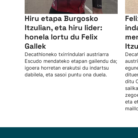
Hiru etapa Burgosko
Feli
Itzulian, eta hiru lider:
ind
honela lortu du Felix
men
Gallek
Itzu
Decathloneko txirrindulari austriarra
Decat
Escudo mendateko etapan gailendu da;
austr
igoera horretan erakutsi du indartsu
egune
dabilela, eta sasoi puntu ona duela.
ditue
ditu 
sailk
zegoe
eta e
maillo