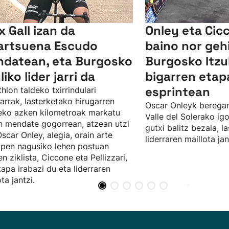
x Gall izan da
Onley eta Cic
artsuena Escudo
baino nor geh
datean, eta Burgosko
Burgosko Itzu
liko lider jarri da
bigarren etap
esprintean
hlon taldeko txirrindulari
iarrak, lasterketako hirugarren
Oscar Onleyk berega
ko azken kilometroak markatu
Valle del Solerako igo
n mendate gogorrean, atzean utzi
gutxi balitz bezala, l
Oscar Onley, alegia, orain arte
liderraren maillota ja
apen nagusiko lehen postuan
n ziklista, Ciccone eta Pellizzari,
tapa irabazi du eta liderraren
ta jantzi.