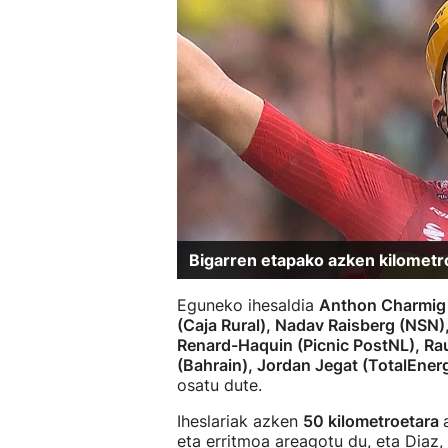
Bigarren etapako azken kilometr
Eguneko ihesaldia
Anthon Charmig (
(Caja Rural), Nadav Raisberg (NSN)
Renard-Haquin (Picnic PostNL), Rau
(Bahrain), Jordan Jegat (TotalEner
osatu dute.
Iheslariak azken
50 kilometroetara
eta erritmoa areagotu du, eta Diaz, 