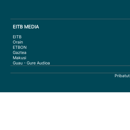
EITB MEDIA
EITB
Orain
ETBON
Gaztea
Makusi
Guau - Gure Audioa
Pribatut