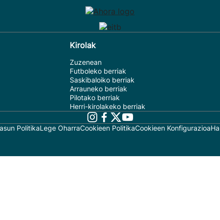
Kirolak
Zuzenean
Futboleko berriak
Saskibaloiko berriak
Arrauneko berriak
Pilotako berriak
Herri-kirolakeko berriak
asun Politika
Lege Oharra
Cookieen Politika
Cookieen Konfigurazioa
Ha