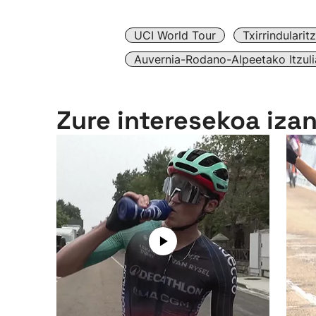
UCI World Tour
Txirrindulari
Auvernia-Rodano-Alpeetako Itzuli
Zure interesekoa iza