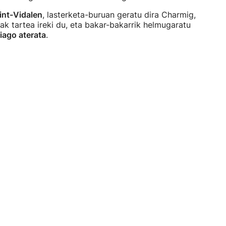
int-Vidalen
, lasterketa-buruan geratu dira Charmig,
ak tartea ireki du, eta bakar-bakarrik helmugaratu
iago aterata
.