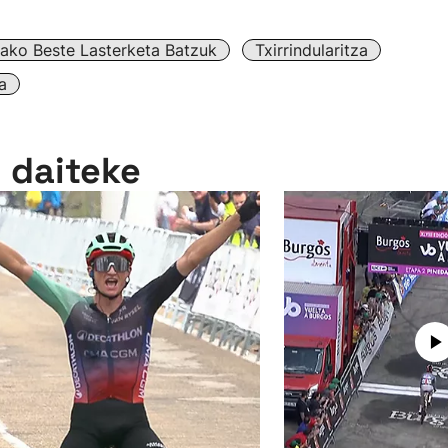
tzako Beste Lasterketa Batzuk
Txirrindularitza
a
n daiteke