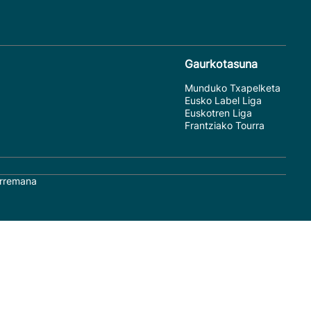
Gaurkotasuna
Munduko Txapelketa
Eusko Label Liga
Euskotren Liga
Frantziako Tourra
rremana