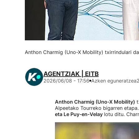
Anthon Charmig (Uno-X Mobility) txirrindulari da
AGENTZIAK | EITB
2026/06/08 - 17:56
Azken eguneratzea
Anthon Charmig (Uno-X Mobility)
t
Alpeetako Tourreko bigarren etapa
eta Le Puy-en-Velay
lotu ditu. Cha