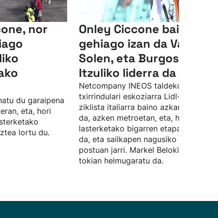
cone, nor
Onley Ciccone baino
iago
gehiago izan da Valle del
liko
Solen, eta Burgosko
ako
Itzuliko liderra da
Netcompany INEOS taldeko
txirrindulari eskoziarra Lidl-Trekeko
natu du garaipena
ziklista italiarra baino azkarrago ibili
eran, eta, hori
da, azken metroetan, eta, hala,
asterketako
lasterketako bigarren etapan gailend
nztea lortu du.
da, eta sailkapen nagusiko lehen
postuan jarri. Markel Beloki zazpigarr
tokian helmugaratu da.