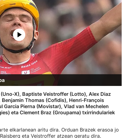
oa
Uno-X), Baptiste Veistroffer (Lotto), Alex Diaz
, Benjamin Thomas (Cofidis), Henri-François
l Garcia Pierna (Movistar), Vlad van Mechelen
gies) eta Clement Braz (Groupama) txirrindulariek
arte elkarlanean aritu dira. Orduan Brazek erasoa jo
Raisberg eta Veistroffer atzean geratu dira.