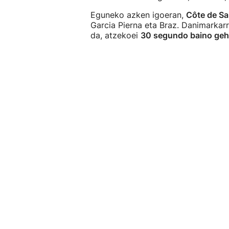
Eguneko azken igoeran,
Côte de Sa
Garcia Pierna eta Braz. Danimarkarr
da, atzekoei
30 segundo baino geh