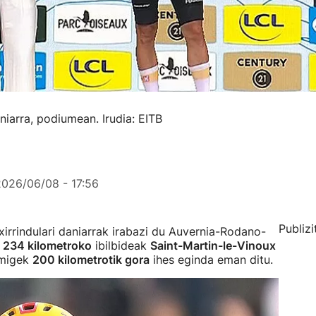
niarra, podiumean. Irudia: EITB
2026/06/08 - 17:56
Publizi
xirrindulari daniarrak irabazi du Auvernia-Rodano-
.
234 kilometroko
ibilbideak
Saint-Martin-le-Vinoux
rmigek
200 kilometrotik gora
ihes eginda eman ditu.