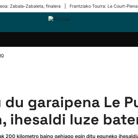
|
eoa: Zabala-Zabaleta, finalera
Frantziako Tourra: Le Court-Piena
i-
Eskubaloia
Kirolak
Atletismoa
Mendi-
Kirol
lak
360
lasterketak
gehiag
Taldeak
olaritza
Lehiaketak
Zuzenean
go
i-
Kirol-
tzea
bideoak
l Herri
tira
 du garaipena Le P
, ihesaldi luze bat
rak 200 kilometro baino gehiago egin ditu eguneko ihesald