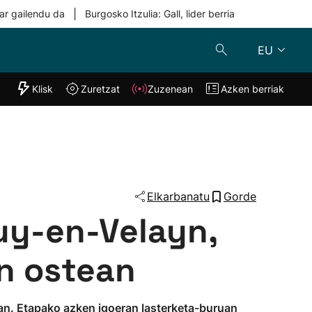
|
ar gailendu da
Burgosko Itzulia: Gall, lider berria
EU
"Helmuga"
Klisk
Zuretzat
Zuzenean
Azken berriak
Klisk
Zuzenean
o
Zuretzat
Azken berria
Elkarbanatu
Gorde
uy-en-Velayn,
en ostean
ian. Etapako azken igoeran lasterketa-buruan