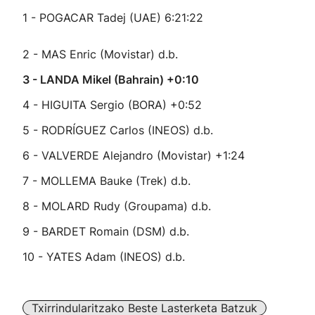
1 - POGACAR Tadej (UAE) 6:21:22
2 - MAS Enric (Movistar) d.b.
3 - LANDA Mikel (Bahrain) +0:10
4 - HIGUITA Sergio (BORA) +0:52
5 - RODRÍGUEZ Carlos (INEOS) d.b.
6 - VALVERDE Alejandro (Movistar) +1:24
7 - MOLLEMA Bauke (Trek) d.b.
8 - MOLARD Rudy (Groupama) d.b.
9 - BARDET Romain (DSM) d.b.
10 - YATES Adam (INEOS) d.b.
Txirrindularitzako Beste Lasterketa Batzuk