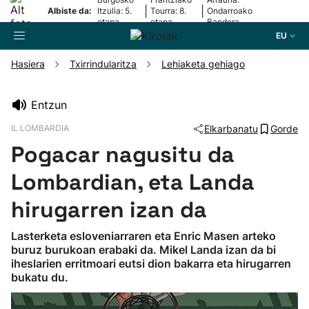
|
|
Albiste da:
Itzulia: 5.
Tourra: 8.
Ondarroako
etapa
etapa
Bandera
EU
Hasiera
Txirrindularitza
Lehiaketa gehiago
Bilatzailea
Entzun
IL LOMBARDIA
Elkarbanatu
Gorde
Futbola
Pogacar nagusitu da
Pilota
Lombardian, eta Landa
hirugarren izan da
Arrauna
Lasterketa esloveniarraren eta Enric Masen arteko
buruz burukoan erabaki da. Mikel Landa izan da bi
Saskibaloia
iheslarien erritmoari eutsi dion bakarra eta hirugarren
bukatu du.
Txirrindularitza