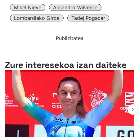
Mikel Nieve
Alejandro Valverde
Lombardiako Giroa
Tadej Pogacar
Publizitatea
Zure interesekoa izan daiteke