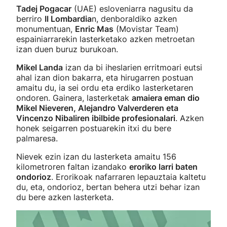
Tadej Pogacar
(UAE) esloveniarra nagusitu da
berriro
Il Lombardia
n, denboraldiko azken
monumentuan,
Enric Mas
(Movistar Team)
espainiarrarekin lasterketako azken metroetan
izan duen buruz burukoan.
Mikel Landa
izan da bi iheslarien erritmoari eutsi
ahal izan dion bakarra, eta hirugarren postuan
amaitu du, ia sei ordu eta erdiko lasterketaren
ondoren. Gainera, lasterketak
amaiera eman dio
Mikel Nieveren, Alejandro Valverderen eta
Vincenzo Nibaliren ibilbide profesionalari
. Azken
honek seigarren postuarekin itxi du bere
palmaresa.
Nievek ezin izan du lasterketa amaitu 156
kilometroren faltan izandako
eroriko larri baten
ondorioz
. Erorikoak nafarraren lepauztaia kaltetu
du, eta, ondorioz, bertan behera utzi behar izan
du bere azken lasterketa.