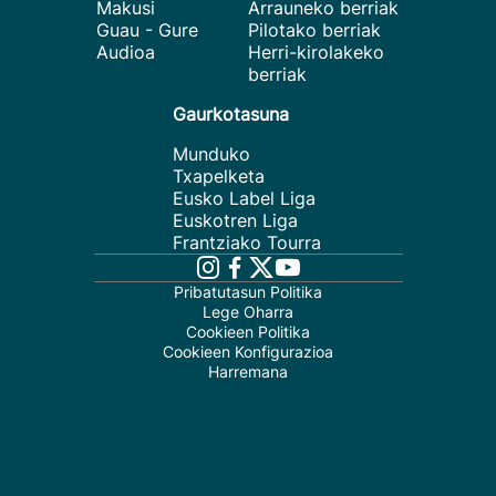
Makusi
Arrauneko berriak
Guau - Gure
Pilotako berriak
Audioa
Herri-kirolakeko
berriak
Gaurkotasuna
Munduko
Txapelketa
Eusko Label Liga
Euskotren Liga
Frantziako Tourra
Pribatutasun Politika
Lege Oharra
Cookieen Politika
Cookieen Konfigurazioa
Harremana