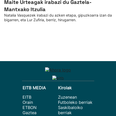
Maite Urteagak irabazi du Gaztela-
Mantxako Itzulia
Natalia Vasquezek irabazi du azken etapa, gipuzkoarra izan da
bigarren, eta Lur Zufiria, berriz, hirugarren.
EITB MEDIA
Kirolak
EITB
Zuzenean
Orain
Futboleko berriak
ETBON
Saskibaloiko
Gaztea
berriak