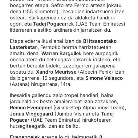
bosgarren etapa, Sefro eta Fermo artean jokatu
dena (155 kilometro), ihesaldian indartsuena izan
ostean. Sailkapenean ez da aldaketa handirik
egon,
eta Tadej Pogacar
rek (UAE Team Emirates)
liderraren elastiko urdinarekin jarraitzen du.
Etapa ederra ikusi ahal izan da
Bi Itsasoetako
Lasterketa
n, Fermoko horma harriztatuetan
amaitu dena.
Warren Barguil
ek bere aurpegirik
onena atera du helmugara bakarrik iristeko, eta
bertan bere ibilbideko zazpigarren garaipena
ospatu du.
Xandro Meurisse
(Alpecin-Fenix) izan
da bigarrena, 10 segundora, eta
Simone Velasco
(Astana) hirugarrena, 14ra.
Ihesaldia gailendu zaio tropel handiari, baina
jardunaldiak beste amaiera bat izan zezakeen,
Remco Evenepoel
(Quick-Step Alpha Vinyl Team),
Jonas Vingegaard
(Jumbo-Visma) eta
Tadej
Pogacar
(UAE Team Emirates) hirukotearen
hutsegiteagatik izan ez balitz.
Evenepoel
ek erasoa jo du helmugatik 8