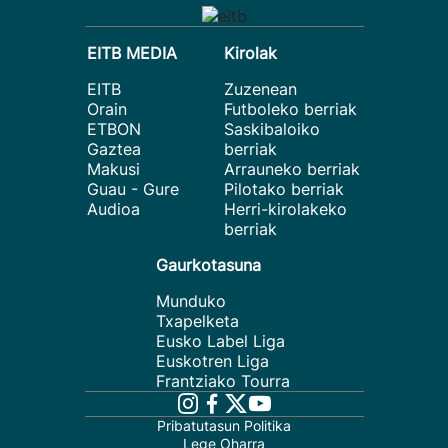
EITB MEDIA
Kirolak
EITB
Zuzenean
Orain
Futboleko berriak
ETBON
Saskibaloiko
Gaztea
berriak
Makusi
Arrauneko berriak
Guau - Gure
Pilotako berriak
Audioa
Herri-kirolakeko
berriak
Gaurkotasuna
Munduko
Txapelketa
Eusko Label Liga
Euskotren Liga
Frantziako Tourra
Pribatutasun Politika
Lege Oharra