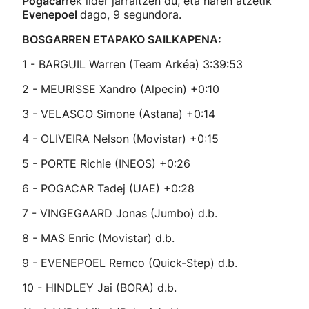
Pogacar
rek lider jarraitzen du, eta haren atzetik
Evenepoel
dago, 9 segundora.
BOSGARREN ETAPAKO SAILKAPENA:
1 - BARGUIL Warren (Team Arkéa) 3:39:53
2 - MEURISSE Xandro (Alpecin) +0:10
3 - VELASCO Simone (Astana) +0:14
4 - OLIVEIRA Nelson (Movistar) +0:15
5 - PORTE Richie (INEOS) +0:26
6 - POGACAR Tadej (UAE) +0:28
7 - VINGEGAARD Jonas (Jumbo) d.b.
8 - MAS Enric (Movistar) d.b.
9 - EVENEPOEL Remco (Quick-Step) d.b.
10 - HINDLEY Jai (BORA) d.b.