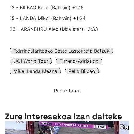
12 - BILBAO Pello (Bahrain) +1:18
15 - LANDA Mikel (Bahrain) +1:24
26 - ARANBURU Alex (Movistar) +2:33
Txirrindularitzako Beste Lasterketa Batzuk
UCI World Tour
Tirreno-Adriatico
Mikel Landa Meana
Pello Bilbao
Publizitatea
Zure interesekoa izan daiteke