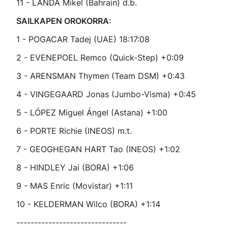
11 - LANDA Mikel (Bahrain) d.b.
SAILKAPEN OROKORRA:
1 - POGACAR Tadej (UAE) 18:17:08
2 - EVENEPOEL Remco (Quick-Step) +0:09
3 - ARENSMAN Thymen (Team DSM) +0:43
4 - VINGEGAARD Jonas (Jumbo-Visma) +0:45
5 - LÓPEZ Miguel Ángel (Astana) +1:00
6 - PORTE Richie (INEOS) m.t.
7 - GEOGHEGAN HART Tao (INEOS) +1:02
8 - HINDLEY Jai (BORA) +1:06
9 - MAS Enric (Movistar) +1:11
10 - KELDERMAN Wilco (BORA) +1:14
-------------------------------