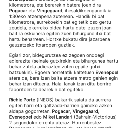
kilometrora, eta berarekin batera joan dira
Pogacar
eta
Vingegaard
, ihesaldikoengandik ia
1:30eko atzerapena zutenean. Handik bi bat
kilometrora, aurrekoekin bat egitetik oso gertu
zeudela, okerreko bidea hartu dute, zuzen joan
baitira eskuinera egiten zuen bihurgune itxi bat
hartu beharrean. Hortxe bukatu dira jazarpena
gauzatzeko itxaropen guztiak.
Egiari zor, bidegurutzea ez zegoen ondoegi
adierazita (seinale gutxirekin eta bihurgunea hartu
behar zutela adierazten zuten epaile gutxi
batzuekin). Egoera horretatik kaltetuen
Evenepoel
atera da, bera izan baita atzera metro gehien egin
behar izan dituena. Hala, lanak izan ditu berriro
faboritoen taldearekin bat egiteko.
Richie Porte
(INEOS) bakarrik saiatu da aurrera
egiten harri eta galtzada-harrien gaineko azken
aldapa gogorretan,
Pogacar
,
Vingegaard
,
Evenepoel
edo
Mikel Landa
ri (Bahrain-Victorious)
2 segundoko errenta ateraz. Horrenbestez,