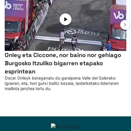
Onley eta Ciccone, nor baino nor gehiago
Burgosko Itzuliko bigarren etapako
esprintean
Oscar Onleyk bereganatu du garaipena Valle del Solerako
igoeran, eta, hori gutxi balitz bezala, lasterketako liderraren
maillota janztea lortu du.