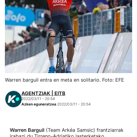
Herri-kirolak
Eskubaloia
Kirolak 360
Atletismoa
Mendi-lasterketak
Warren barguil entra en meta en solitario. Foto: EFE
Kirol gehiago
AGENTZIAK | EITB
2022/03/11 - 20:54
Azken eguneratzea
2022/03/11 - 20:54
"Helmuga"
Warren Barguil
(Team Arkéa Samsic) frantziarrak
irabazi du Tirreno-Adriatiko lasterketako