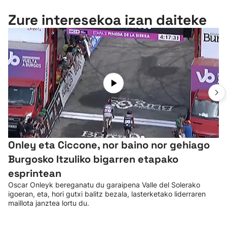
Zure interesekoa izan daiteke
Onley eta Ciccone, nor baino nor gehiago
Burgosko Itzuliko bigarren etapako
esprintean
Oscar Onleyk bereganatu du garaipena Valle del Solerako
igoeran, eta, hori gutxi balitz bezala, lasterketako liderraren
maillota janztea lortu du.