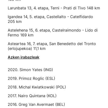
Larunbata 13, 4. etapa, Terni - Prati di Tivo 148 km
Igandea 14, 5. etapa, Castellalto - Catelfidardo
205 km
Astelehena 15, 6. etapa, Castelraimondo - Lido di
Fermo 169 km
Asteartea 16, 7. etapa, San Benedetto del Tronto
(erlojupekoa) 11,1 km
Azken irabazleak
2020. Simon Yates (ING)
2019. Primoz Roglic (ESL)
2018. Michal Kwiatkowski (POL)
2017. Nairo Quintana (KOL)
2016. Greg Van Avermaet (BEL)