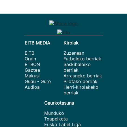
EITB MEDIA
Kirolak
EITB
Zuzenean
Orain
Futboleko berriak
ETBON
Saskibaloiko
Gaztea
berriak
Makusi
Arrauneko berriak
Guau - Gure
Pilotako berriak
Audioa
Herri-kirolakeko
berriak
Gaurkotasuna
Munduko
Txapelketa
Eusko Label Liga