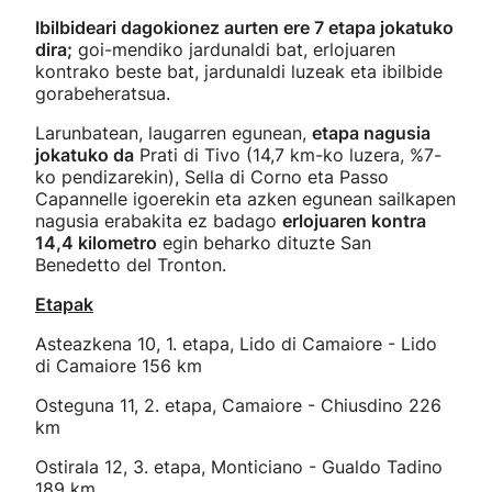
Ibilbideari dagokionez aurten ere 7 etapa jokatuko
dira;
goi-mendiko jardunaldi bat, erlojuaren
kontrako beste bat, jardunaldi luzeak eta ibilbide
gorabeheratsua.
Larunbatean, laugarren egunean,
etapa nagusia
jokatuko da
Prati di Tivo (14,7 km-ko luzera, %7-
ko pendizarekin), Sella di Corno eta Passo
Capannelle igoerekin eta azken egunean sailkapen
nagusia erabakita ez badago
erlojuaren kontra
14,4 kilometro
egin beharko dituzte San
Benedetto del Tronton.
Etapak
Asteazkena 10, 1. etapa, Lido di Camaiore - Lido
di Camaiore 156 km
Osteguna 11, 2. etapa, Camaiore - Chiusdino 226
km
Ostirala 12, 3. etapa, Monticiano - Gualdo Tadino
189 km