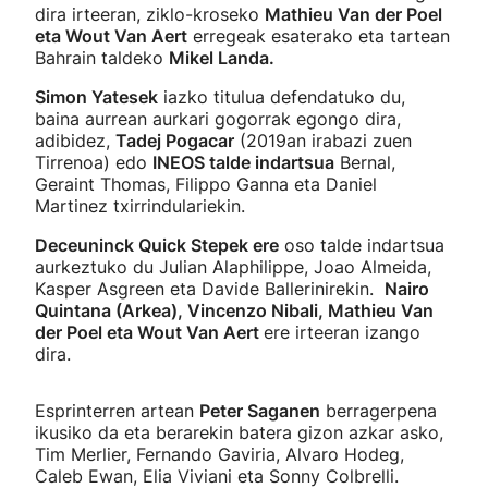
dira irteeran, ziklo-kroseko
Mathieu Van der Poel
eta Wout Van Aert
erregeak esaterako eta tartean
Bahrain taldeko
Mikel Landa.
Simon Yatesek
iazko titulua defendatuko du,
baina aurrean aurkari gogorrak egongo dira,
adibidez,
Tadej Pogacar
(2019an irabazi zuen
Tirrenoa) edo
INEOS talde indartsua
Bernal,
Geraint Thomas, Filippo Ganna eta Daniel
Martinez txirrindulariekin.
Deceuninck Quick Stepek ere
oso talde indartsua
aurkeztuko du Julian Alaphilippe, Joao Almeida,
Kasper Asgreen eta Davide Ballerinirekin.
Nairo
Quintana (Arkea),
Vincenzo Nibali, Mathieu Van
der Poel eta Wout Van Aert
ere irteeran izango
dira.
Esprinterren artean
Peter Saganen
berragerpena
ikusiko da eta berarekin batera gizon azkar asko,
Tim Merlier, Fernando Gaviria, Alvaro Hodeg,
Caleb Ewan, Elia Viviani eta Sonny Colbrelli.