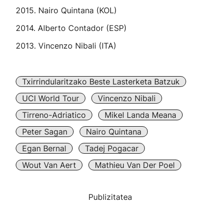
2015. Nairo Quintana (KOL)
2014. Alberto Contador (ESP)
2013. Vincenzo Nibali (ITA)
Txirrindularitzako Beste Lasterketa Batzuk
UCI World Tour
Vincenzo Nibali
Tirreno-Adriatico
Mikel Landa Meana
Peter Sagan
Nairo Quintana
Egan Bernal
Tadej Pogacar
Wout Van Aert
Mathieu Van Der Poel
Publizitatea