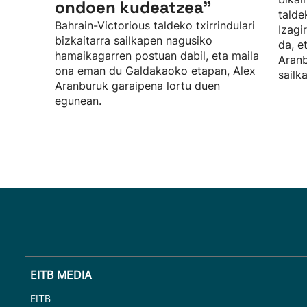
ondoen kudeatzea”
talde
Bahrain-Victorious taldeko txirrindulari
Izagi
bizkaitarra sailkapen nagusiko
da, e
hamaikagarren postuan dabil, eta maila
Aranb
ona eman du Galdakaoko etapan, Alex
sailk
Aranburuk garaipena lortu duen
egunean.
EITB MEDIA
EITB