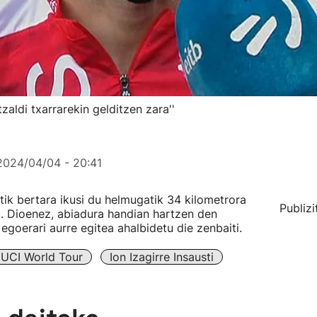
zaldi txarrarekin gelditzen zara''
2024/04/04 - 20:41
atik bertara ikusi du helmugatik 34 kilometrora
Publizi
a. Dioenez, abiadura handian hartzen den
egoerari aurre egitea ahalbidetu die zenbaiti.
UCI World Tour
Ion Izagirre Insausti