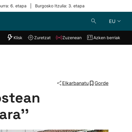
|
urra: 6. etapa
Burgosko Itzulia: 3. etapa
EU
"Helmuga"
Klisk
Zuretzat
Zuzenean
Azken berriak
Klisk
Zuzenean
o
Zuretzat
Azken berria
Elkarbanatu
Gorde
 ostean
ara''