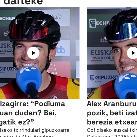
n daiteke
 Izagirre: “Podiuma
Alex Aranburu
uan dudan? Bai,
pozik, beti iz
gatik ez?”
berezia etxea
iseko txirrindulari gipuzkoarra
Cofidiseko euskal txir
n aritu da Alex Aranburu
Galdakaon, 2026ko It