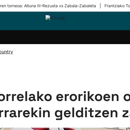
|
ren torneoa: Altuna III-Rezusta vs Zabala-Zabaleta
Frantziako To
i-
Eskubaloia
Kirolak
Atletismoa
Mendi-
Kirol
lak
360
lasterketak
gehiag
Taldeak
olaritza
Lehiaketak
Zuzenean
ountry
i-
Kirol-
tzea
bideoak
l Herri
tira
Horrelako erorikoen
rarekin gelditzen z