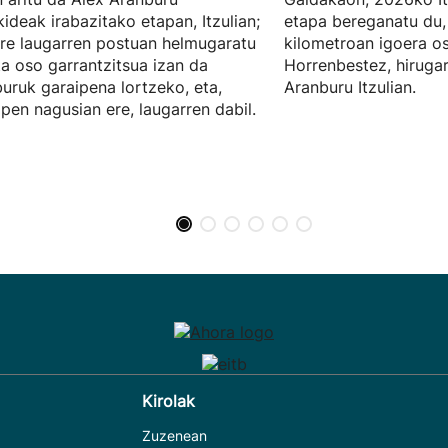
kideak irabazitako etapan, Itzulian;
etapa bereganatu du,
rre laugarren postuan helmugaratu
kilometroan igoera o
ta oso garrantzitsua izan da
Horrenbestez, hiruga
uruk garaipena lortzeko, eta,
Aranburu Itzulian.
apen nagusian ere, laugarren dabil.
Kirolak
Zuzenean