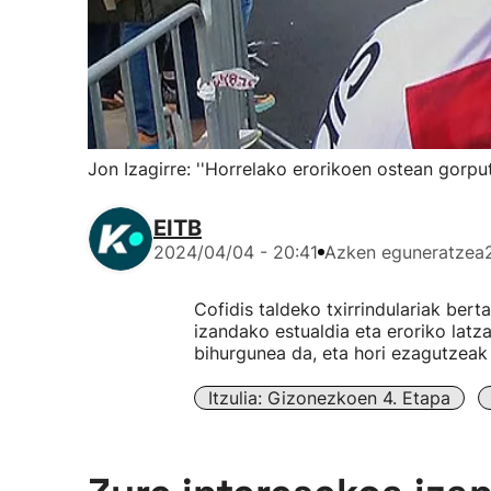
Jon Izagirre: ''Horrelako erorikoen ostean gorput
EITB
2024/04/04 - 20:41
Azken eguneratzea
Cofidis taldeko txirrindulariak bert
izandako estualdia eta eroriko latz
bihurgunea da, eta hori ezagutzeak 
Itzulia: Gizonezkoen 4. Etapa