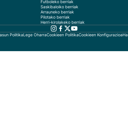
Futboleko berriak
Saskibaloiko berriak
Arrauneko berriak
Pilotako berriak
Herri-kirolakeko berriak
asun Politika
Lege Oharra
Cookieen Politika
Cookieen Konfigurazioa
Ha