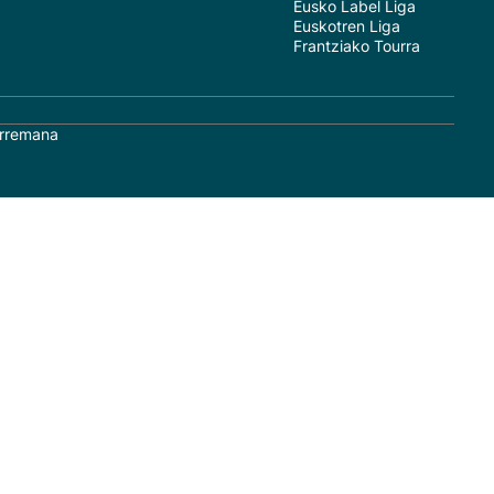
Eusko Label Liga
Euskotren Liga
Frantziako Tourra
rremana