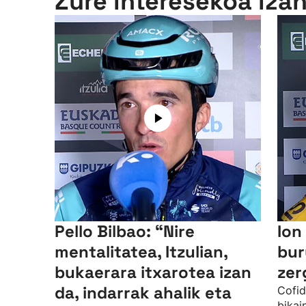
Zure interesekoa iza
Pello Bilbao: “Nire
Ion
mentalitatea, Itzulian,
bur
bukaerara itxarotea izan
zer
da, indarrak ahalik eta
Cofid
bikai