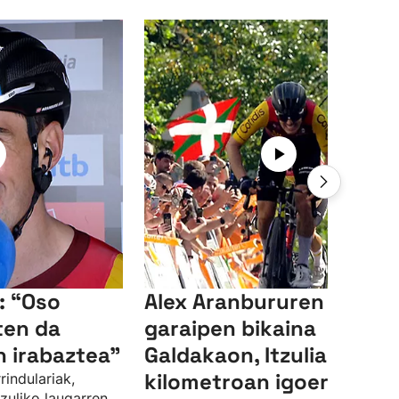
: “Oso
Alex Aranbururen
aten da
garaipen bikaina
n irabaztea”
Galdakaon, Itzulian, azk
kilometroan igoera
rindulariak,
zuliko laugarren