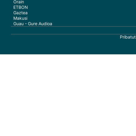
Orain
ETBON
Gaztea
Makusi
Guau - Gure Audioa
Pribatut