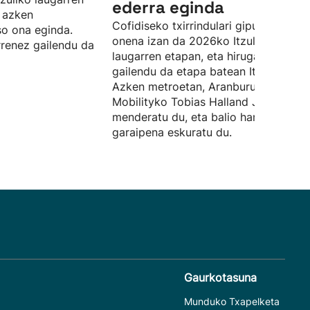
ederra eginda
 azken
Cofidiseko txirrindulari gipuzkoarra
so ona eginda.
onena izan da 2026ko Itzuliko
rrenez gailendu da
laugarren etapan, eta hirugarrenez
gailendu da etapa batean Itzulian.
Azken metroetan, Aranburuk Uno-X
Mobilityko Tobias Halland Johanness
menderatu du, eta balio handiko
garaipena eskuratu du.
Gaurkotasuna
Munduko Txapelketa