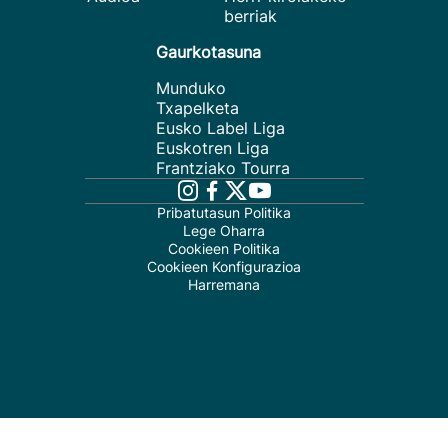
berriak
Gaurkotasuna
Munduko
Txapelketa
Eusko Label Liga
Euskotren Liga
Frantziako Tourra
Pribatutasun Politika
Lege Oharra
Cookieen Politika
Cookieen Konfigurazioa
Harremana