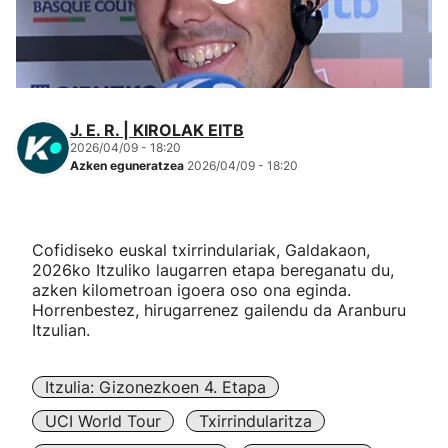
Herri-kirolak
Eskubaloia
J. E. R. | KIROLAK EITB
Kirolak 360
2026/04/09 - 18:20
Azken eguneratzea
2026/04/09 - 18:20
Atletismoa
Cofidiseko euskal txirrindulariak, Galdakaon,
Mendi-lasterketak
2026ko Itzuliko laugarren etapa bereganatu du,
azken kilometroan igoera oso ona eginda.
Kirol gehiago
Horrenbestez, hirugarrenez gailendu da Aranburu
Itzulian.
"Helmuga"
Itzulia: Gizonezkoen 4. Etapa
UCI World Tour
Txirrindularitza