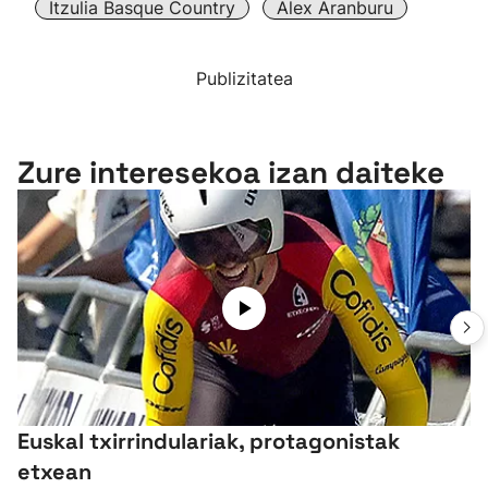
Itzulia Basque Country
Alex Aranburu
Publizitatea
Zure interesekoa izan daiteke
Euskal txirrindulariak, protagonistak
etxean