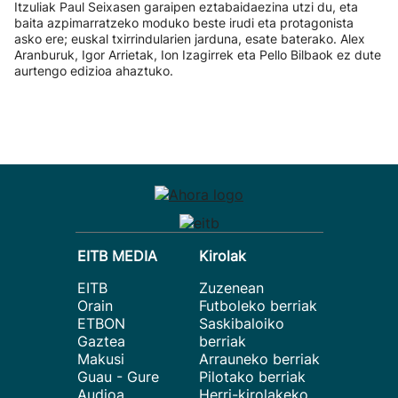
Itzuliak Paul Seixasen garaipen eztabaidaezina utzi du, eta
baita azpimarratzeko moduko beste irudi eta protagonista
asko ere; euskal txirrindularien jarduna, esate baterako. Alex
Aranburuk, Igor Arrietak, Ion Izagirrek eta Pello Bilbaok ez dute
aurtengo edizioa ahaztuko.
EITB MEDIA
Kirolak
EITB
Zuzenean
Orain
Futboleko berriak
ETBON
Saskibaloiko
Gaztea
berriak
Makusi
Arrauneko berriak
Guau - Gure
Pilotako berriak
Audioa
Herri-kirolakeko