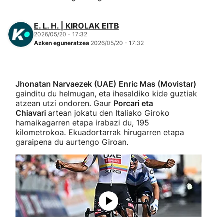
E. L. H. | KIROLAK EITB
2026/05/20 - 17:32
Azken eguneratzea
2026/05/20 - 17:32
Jhonatan Narvaezek (UAE)
Enric Mas (Movistar)
gainditu du helmugan, eta ihesaldiko kide guztiak
atzean utzi ondoren. Gaur
Porcari eta
Chiavari
artean jokatu den Italiako Giroko
hamaikagarren etapa irabazi du, 195
kilometrokoa. Ekuadortarrak hirugarren etapa
garaipena du aurtengo Giroan.