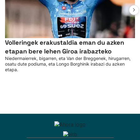
Volleringek erakustaldia eman du azken
etapan bere lehen Giroa irabazteko
Niedermaierrek, bigarren, eta Van der Breggenek, hirugarren,
osatu dute podiuma, eta Longo Borghinik irabazi du azken
etapa.