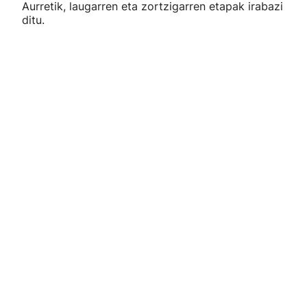
Aurretik, laugarren eta zortzigarren etapak irabazi
ditu.