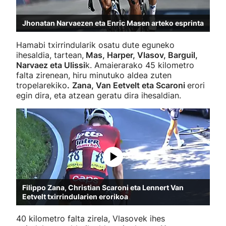
Jhonatan Narvaezen eta Enric Masen arteko esprinta
Hamabi txirrindularik osatu dute eguneko
ihesaldia, tartean,
Mas, Harper, Vlasov, Barguil,
Narvaez eta Ulissi
k. Amaierarako 45 kilometro
falta zirenean, hiru minutuko aldea zuten
tropelarekiko
.
Zana, Van Eetvelt eta Scaroni
erori
egin dira, eta atzean geratu dira ihesaldian.
Filippo Zana, Christian Scaroni eta Lennert Van
Eetvelt txirrindularien erorikoa
40 kilometro falta zirela, Vlasovek ihes