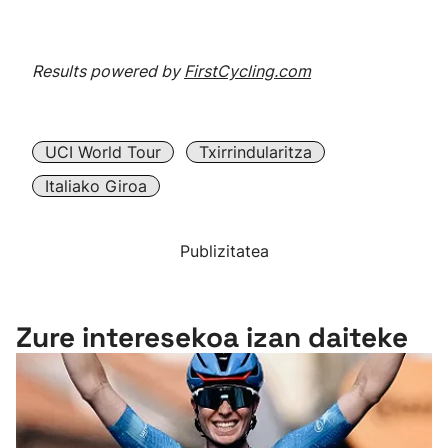
Results powered by
FirstCycling.com
UCI World Tour
Txirrindularitza
Italiako Giroa
Publizitatea
Zure interesekoa izan daiteke