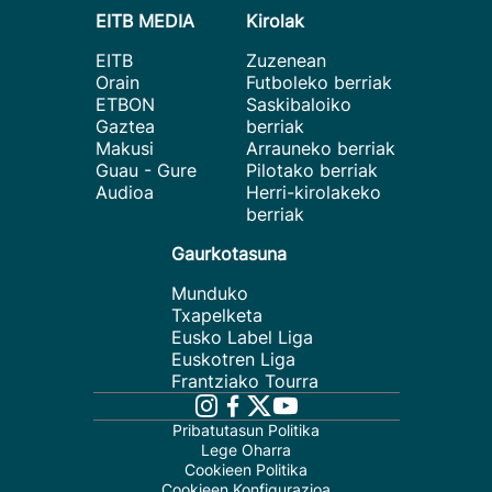
EITB MEDIA
Kirolak
EITB
Zuzenean
Orain
Futboleko berriak
ETBON
Saskibaloiko
Gaztea
berriak
Makusi
Arrauneko berriak
Guau - Gure
Pilotako berriak
Audioa
Herri-kirolakeko
berriak
Gaurkotasuna
Munduko
Txapelketa
Eusko Label Liga
Euskotren Liga
Frantziako Tourra
Pribatutasun Politika
Lege Oharra
Cookieen Politika
Cookieen Konfigurazioa