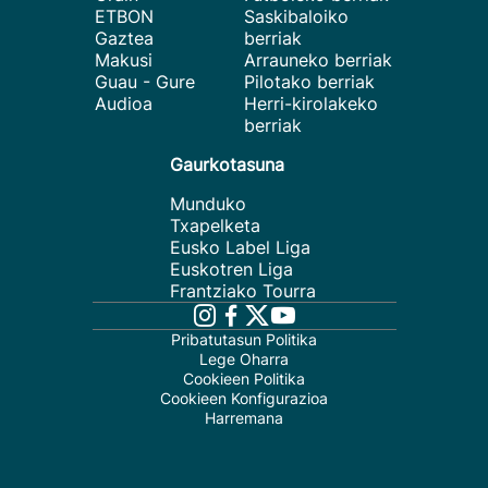
ETBON
Saskibaloiko
Gaztea
berriak
Makusi
Arrauneko berriak
Guau - Gure
Pilotako berriak
Audioa
Herri-kirolakeko
berriak
Gaurkotasuna
Munduko
Txapelketa
Eusko Label Liga
Euskotren Liga
Frantziako Tourra
Pribatutasun Politika
Lege Oharra
Cookieen Politika
Cookieen Konfigurazioa
Harremana