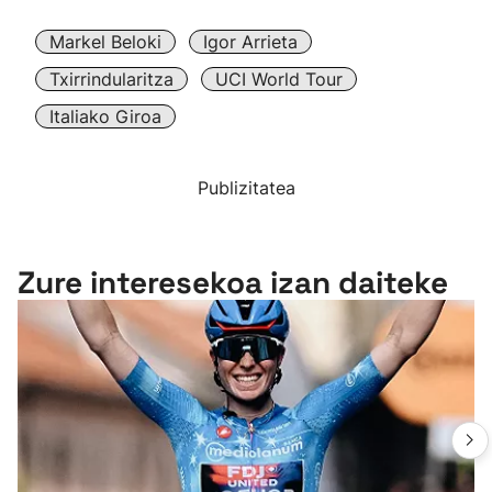
Markel Beloki
Igor Arrieta
Txirrindularitza
UCI World Tour
Italiako Giroa
Publizitatea
Zure interesekoa izan daiteke