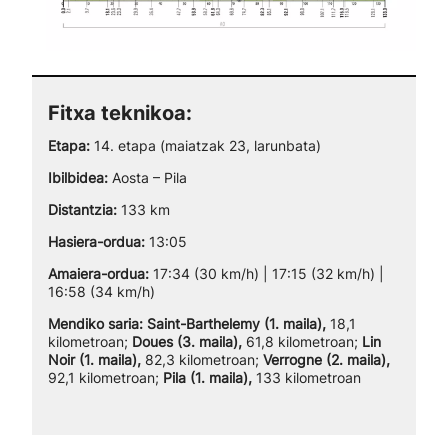
Fitxa teknikoa:
Etapa:
14. etapa (maiatzak 23, larunbata)
Ibilbidea:
Aosta – Pila
Distantzia:
133 km
Hasiera-ordua:
13:05
Amaiera-ordua:
17:34 (30 km/h) | 17:15 (32 km/h) |
16:58 (34 km/h)
Mendiko saria: Saint-Barthelemy (1. maila),
18,1
kilometroan;
Doues (3. maila),
61,8 kilometroan;
Lin
Noir (1. maila),
82,3 kilometroan;
Verrogne (2. maila),
92,1 kilometroan;
Pila (1. maila),
133 kilometroan