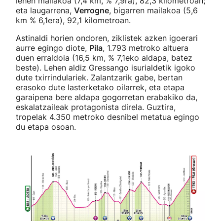
lehen mailakoa (7,4 km, % 7,9ra), 82,3 kilometroan;
eta laugarrena,
Verrogne
, bigarren mailakoa (5,6
km % 6,1era), 92,1 kilometroan.
Astinaldi horien ondoren, ziklistek azken igoerari
aurre egingo diote,
Pila
, 1.793 metroko altuera
duen erraldoia (16,5 km, % 7,1eko aldapa, batez
beste). Lehen aldiz Gressango isurialdetik igoko
dute txirrindulariek. Zalantzarik gabe, bertan
erasoko dute lasterketako oilarrek, eta etapa
garaipena bere aldapa gogorretan erabakiko da,
eskalatzaileak protagonista direla. Guztira,
tropelak 4.350 metroko desnibel metatua egingo
du etapa osoan.