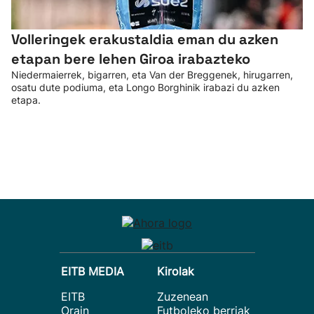
Volleringek erakustaldia eman du azken
etapan bere lehen Giroa irabazteko
Niedermaierrek, bigarren, eta Van der Breggenek, hirugarren,
osatu dute podiuma, eta Longo Borghinik irabazi du azken
etapa.
EITB MEDIA
Kirolak
EITB
Zuzenean
Orain
Futboleko berriak