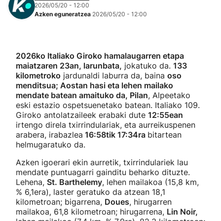
2026/05/20 - 12:00
Azken eguneratzea
2026/05/20 - 12:00
2026ko Italiako Giroko hamalaugarren etapa
maiatzaren 23an, larunbata,
jokatuko da.
133
kilometroko
jardunaldi laburra da, baina
oso
menditsua; Aostan hasi eta lehen mailako
mendate batean amaituko da, Pilan
, Alpeetako
eski estazio ospetsuenetako batean. Italiako 109.
Giroko antolatzaileek erabaki dute
12:55ean
irtengo direla txirrindulariak, eta aurreikuspenen
arabera, irabazlea
16:58tik 17:34ra
bitartean
helmugaratuko da.
Azken igoerari ekin aurretik, txirrindulariek lau
mendate puntuagarri gainditu beharko dituzte.
Lehena,
St. Barthelemy
, lehen mailakoa (15,8 km,
% 6,1era), laster geratuko da atzean 18,1
kilometroan; bigarrena,
Doues
, hirugarren
mailakoa, 61,8 kilometroan; hirugarrena,
Lin Noir,