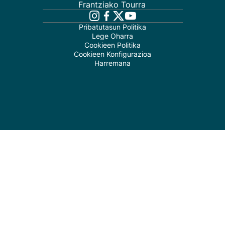
Frantziako Tourra
Pribatutasun Politika
Lege Oharra
Cookieen Politika
Cookieen Konfigurazioa
Harremana