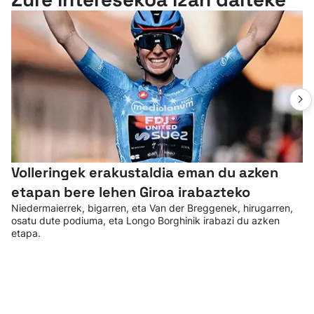
Volleringek erakustaldia eman du azken
etapan bere lehen Giroa irabazteko
Niedermaierrek, bigarren, eta Van der Breggenek, hirugarren,
osatu dute podiuma, eta Longo Borghinik irabazi du azken
etapa.