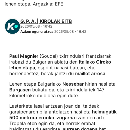
lehen etapa. Argazkia: EFE
G. P. A. | KIROLAK EITB
2026/05/08 - 16:42
Azken eguneratzea
2026/05/08 - 16:42
Paul Magnier
(Soudal) txirrindulari frantziarrak
irabazi du Bulgarian abiatu den
Italiako Giroko
lehen etapa
, esprint nahasi batean, eta,
horrenbestez, berak jantzi du
maillot arrosa
.
Lehen etapa Bulgariako
Nessebar
hirian hasi eta
Burgasen
bukatu da, eta txirrindulariek 147
kilometroko ibilbidea egin dute.
Lasterketa lasai antzean joan da, taldeak
garaipenaren bila antolatzen hasi eta
helmugatik
500 metrora
eroriko izugarria
izan den arte.
Tropela eten egin da, eta horrek erabat
baldintzatu du esprinta,
aurrean dozena bat