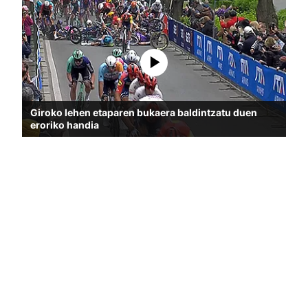
Giroko lehen etaparen bukaera baldintzatu duen
eroriko handia