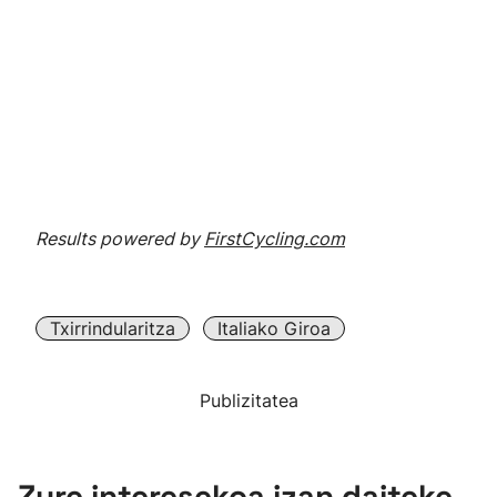
Results powered by
FirstCycling.com
Txirrindularitza
Italiako Giroa
Publizitatea
Zure interesekoa izan daiteke