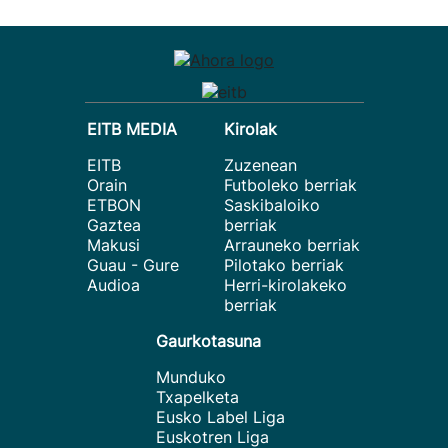
EITB MEDIA
Kirolak
EITB
Zuzenean
Orain
Futboleko berriak
ETBON
Saskibaloiko
Gaztea
berriak
Makusi
Arrauneko berriak
Guau - Gure
Pilotako berriak
Audioa
Herri-kirolakeko
berriak
Gaurkotasuna
Munduko
Txapelketa
Eusko Label Liga
Euskotren Liga