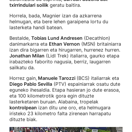
txirrindulari soilik
geratu baitira.
Horrela, bada, Magnier izan da azkarrena
helmugan, eta bere lehen garaipena lortu du
lasterketa handi batean.
Bestalde,
Tobias Lund Andresen
(Decathlon)
danimarkarra eta
Ethan Vernon
(MSN) britainiarra
izan dira bigarren eta hirugarren, hurrenez hurren.
Jonathan Milan
(Lidl Trek) italiarra, gaurko etapa
irabazteko faborito nagusia, berriz, laugarren
sailkatu da.
Horrez gain,
Manuele Tarozzi
(BCS) italiarrak eta
Diego Pablo Sevilla
(PTV) espainiarrak osatu dute
eguneko ihesaldia. Etapa hasieran jo dute erasoa,
eta 100 kilometrotik gora egin dituzte
lasterketaren buruan. Alabaina, tropelak
kontrolpean
izan ditu une oro, eta helmugara
iristeko 23 kilometro falta zirenean harrapatu
dituzte biak.