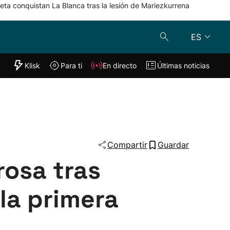
eta conquistan La Blanca tras la lesión de Mariezkurrena
ES
"Helmuga"
Klisk
Para ti
En directo
Últimas noticias
Klisk
En directo
s
Para ti
Lo último
Compartir
Guardar
rosa tras
la primera