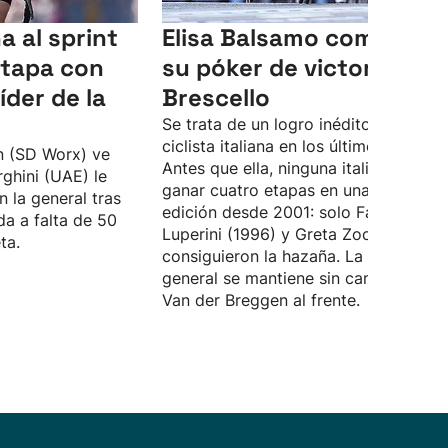
a al sprint
Elisa Balsamo completa
etapa con
su póker de victorias en
íder de la
Brescello
Se trata de un logro inédito para una
ciclista italiana en los últimos 25 años
n (SD Worx) ve
Antes que ella, ninguna italiana logra
ghini (UAE) le
ganar cuatro etapas en una misma
 la general tras
edición desde 2001: solo Fabiana
da a falta de 50
Luperini (1996) y Greta Zocca (2001)
ta.
consiguieron la hazaña. La clasificaci
general se mantiene sin cambios con
Van der Breggen al frente.