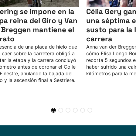
lering se impone en la
Célia Gery gan
pa reina del Giro y Van
una séptima 
 Breggen mantiene el
susto para la l
erato
carrera
esencia de una placa de hielo que
Anna van der Bregge
 caer sobre la carretera obligó a
cómo Elisa Longo Bor
tar la etapa y la carrera concluyó
recorta 5 segundos en
lómetro antes de coronar el Colle
haber sufrido una caí
 Finestre, anulando la bajada del
kilómetros para la me
o y la ascensión final a Sestriere.