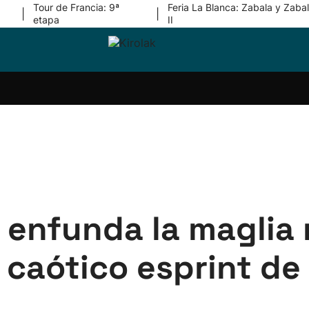
Tour de Francia: 9ª
Feria La Blanca: Zabala y Zabal
|
|
etapa
II
ri-
Balonmano
Kirolak
Atletismo
Carreras
Más
olak
360
de
deporte
Equipos
montaña
kolaritza
Competiciones
En
ri-
directo
otzea
Vídeos
ol Herri
por
atira
deporte
 enfunda la maglia 
 caótico esprint de 