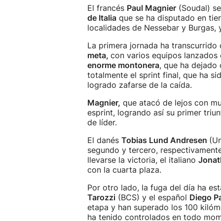
El francés
Paul Magnier
(Soudal) se
de Italia
que se ha disputado en tier
localidades de Nessebar y Burgas, y
La primera jornada ha transcurrido 
meta,
con varios equipos lanzados e
enorme montonera
, que ha dejado 
totalmente el sprint final, que ha 
logrado zafarse de la caída.
Magnier,
que atacó de lejos con mu
esprint, logrando así su primer tri
de líder.
El danés
Tobias Lund Andresen
(Un
segundo y tercero, respectivamente
llevarse la victoria, el italiano
Jonat
con la cuarta plaza.
Por otro lado, la fuga del día ha es
Tarozzi
(BCS) y el español
Diego Pa
etapa y han superado los 100 kilóm
ha tenido controlados en todo mom