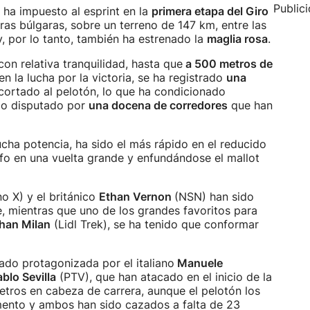
Public
 ha impuesto al esprint en la
primera etapa del Giro
ras búlgaras, sobre un terreno de 147 km, entre las
, por lo tanto, también ha estrenado la
maglia rosa
.
con relativa tranquilidad, hasta que
a 500 metros de
n la lucha por la victoria, se ha registrado
una
cortado al pelotón, lo que ha condicionado
sido disputado por
una docena de corredores
que han
cha potencia, ha sido el más rápido en el reducido
unfo en una vuelta grande y enfundándose el mallot
o X) y el británico
Ethan Vernon
(NSN) han sido
, mientras que uno de los grandes favoritos para
han Milan
(Lidl Trek), se ha tenido que conformar
tado protagonizada por el italiano
Manuele
blo Sevilla
(PTV), que han atacado en el inicio de la
etros en cabeza de carrera, aunque el pelotón los
ento y ambos han sido cazados a falta de 23