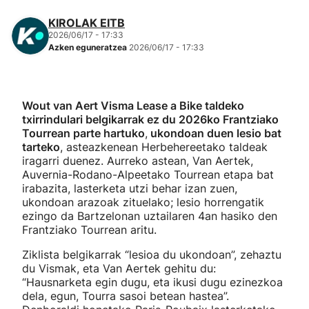
KIROLAK EITB
2026/06/17 - 17:33
Azken eguneratzea
2026/06/17 - 17:33
Wout van Aert Visma Lease a Bike taldeko
txirrindulari belgikarrak ez du 2026ko Frantziako
Tourrean parte hartuko
,
ukondoan duen lesio bat
tarteko
, asteazkenean Herbehereetako taldeak
iragarri duenez. Aurreko astean, Van Aertek,
Auvernia-Rodano-Alpeetako Tourrean etapa bat
irabazita, lasterketa utzi behar izan zuen,
ukondoan arazoak zituelako; lesio horrengatik
ezingo da Bartzelonan uztailaren 4an hasiko den
Frantziako Tourrean aritu.
Ziklista belgikarrak “lesioa du ukondoan”, zehaztu
du Vismak, eta Van Aertek gehitu du:
“Hausnarketa egin dugu, eta ikusi dugu ezinezkoa
dela, egun, Tourra sasoi betean hastea”.