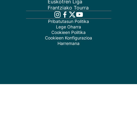
Euskotren Liga
Frantziako Tourra
Pribatutasun Politika
Lege Oharra
Cookieen Politika
Cookieen Konfigurazioa
Harremana