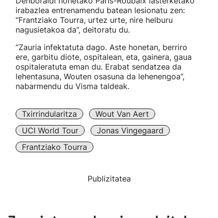
Denboraldi honetako Paris-Roubaix lasterketako
irabazlea entrenamendu batean lesionatu zen:
“Frantziako Tourra, urtez urte, nire helburu
nagusietakoa da”, deitoratu du.
“Zauria infektatuta dago. Aste honetan, berriro
ere, garbitu diote, ospitalean, eta, gainera, gaua
ospitaleratuta eman du. Erabat sendatzea da
lehentasuna, Wouten osasuna da lehenengoa”,
nabarmendu du Visma taldeak.
Txirrindularitza
Wout Van Aert
UCI World Tour
Jonas Vingegaard
Frantziako Tourra
Publizitatea