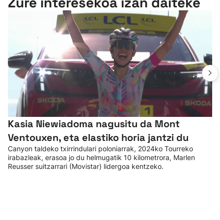
Zure interesekoa izan daiteke
Kasia Niewiadoma nagusitu da Mont
Ventouxen, eta elastiko horia jantzi du
Canyon taldeko txirrindulari poloniarrak, 2024ko Tourreko
irabazleak, erasoa jo du helmugatik 10 kilometrora, Marlen
Reusser suitzarrari (Movistar) lidergoa kentzeko.