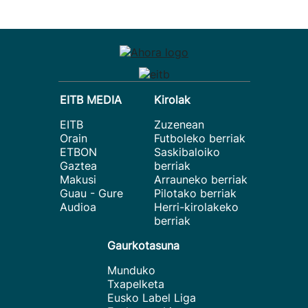
EITB MEDIA
Kirolak
EITB
Zuzenean
Orain
Futboleko berriak
ETBON
Saskibaloiko
Gaztea
berriak
Makusi
Arrauneko berriak
Guau - Gure
Pilotako berriak
Audioa
Herri-kirolakeko
berriak
Gaurkotasuna
Munduko
Txapelketa
Eusko Label Liga