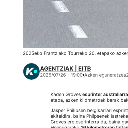
2025eko Frantziako Tourreko 20. etapako azke
AGENTZIAK | EITB
2025/07/26 - 19:00
Azken eguneratzea
Kaden Groves
esprinter australiarr
etapa, azken kilometroak berak bak
Jasper Philipsen belgikarrari espri
ekitaldira, baina Phlipsenek lastrek
Groves ere esprinterra da, baina ga
Helmugarako
16 kilometroren falta