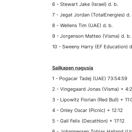
6 - Stewart Jake (Israel) d. b.
7 - Jegat Jordan (TotalEnergies) d. 
8 - Wellens Tim (UAE) d. b.
9 - Jorgenson Matteo (Visma) d. b.
10 - Sweeny Harry (EF Education) d
Sailkapen nagusia
1 - Pogacar Tadej (UAE) 73:54:59
2 - Vingegaard Jonas (Visma) + 4:
3 - Lipowitz Florian (Red Bull) + 11:
4 - Onley Oscar (Picnic) + 12:12
5 - Gall Felix (Decathlon) + 17:12
6 - Johannessen Tobias Halland (U