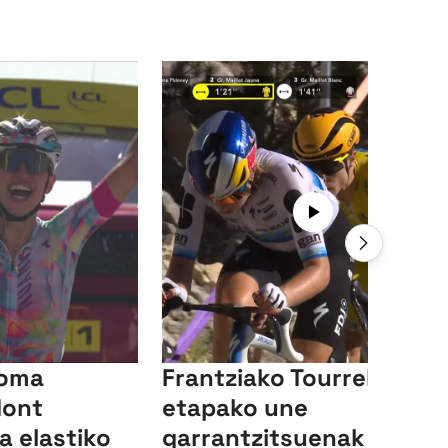
doma
Frantziako Tourreko 7.
Mont
etapako une
a elastiko
garrantzitsuenak