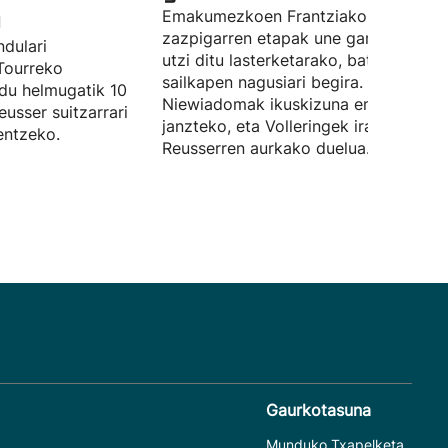
u
Emakumezkoen Frantziako Tourreko
zazpigarren etapak une garrantzitsua
ndulari
utzi ditu lasterketarako, batez ere
Tourreko
sailkapen nagusiari begira.
 du helmugatik 10
Niewiadomak ikuskizuna eman du hor
eusser suitzarrari
janzteko, eta Volleringek irabazi du
entzeko.
Reusserren aurkako duelua.
Gaurkotasuna
Munduko Txapelketa