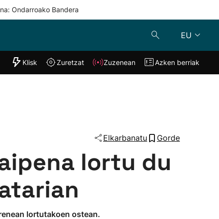
una: Ondarroako Bandera
EU
"Helmuga"
Klisk
Zuretzat
Zuzenean
Azken berriak
Klisk
Zuzenean
o
Zuretzat
Azken berria
Elkarbanatu
Gorde
raipena lortu du
atarian
rrenean lortutakoen ostean.