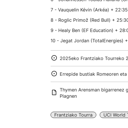
7 - Vauquelin Kévin (Arkéa) + 22:35
8 - Roglic Primož (Red Bull) + 25:3
9 - Healy Ben (EF Education) + 28:
10 - Jegat Jordan (TotalEnergies) 
2025eko Frantziako Tourreko 2
Errepide bustiak Romeoren eta 
Thymen Arensman bigarrenez ga
Plagnen
Frantziako Tourra
UCI World 