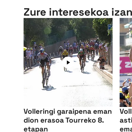
Zure interesekoa iza
Volleringi garaipena eman
Vol
dion erasoa Tourreko 8.
ast
etapan
ema