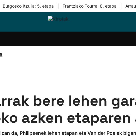
|
|
Burgosko Itzulia: 5. etapa
Frantziako Tourra: 8. etapa
Arra
i-
Eskubaloia
Kirolak
Atletismoa
Mendi-
Kirol
lak
360
lasterketak
gehiag
Taldeak
olaritza
Lehiaketak
Zuzenean
ra
i-
Kirol-
tzea
bideoak
l Herri
tira
arrak bere lehen ga
eko azken etaparen 
 izan da, Philipsenek lehen etapan eta Van der Poelek biga