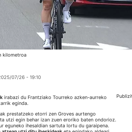
n kilometroa
2025/07/26 - 19:10
Publizi
ak
irabazi du Frantziako Tourreko azken-aurreko
arrik eginda.
ntak prestatzeko etorri zen Groves aurtengo
eta utzi egin behar izan zuen eroriko baten ondorioz.
ur eguneko ihesaldian sartuta lortu du garaipena.
n atzean utzi ditu iheskideak
eta egindako aldeari