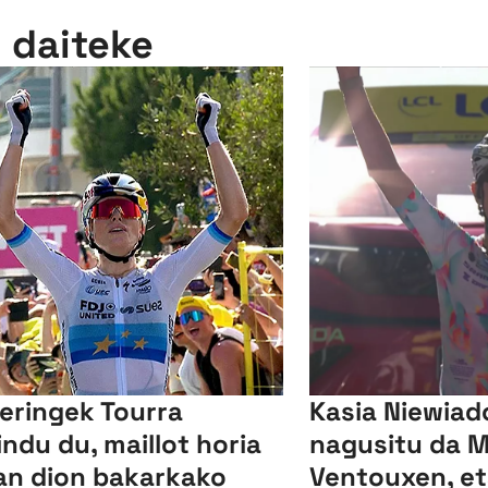
n daiteke
leringek Tourra
Kasia Niewia
indu du, maillot horia
nagusitu da 
n dion bakarkako
Ventouxen, et