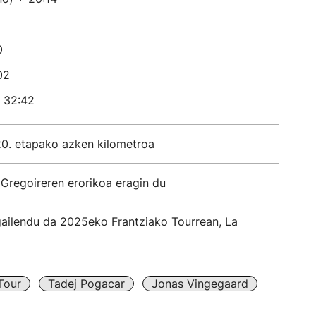
0
02
+ 32:42
0. etapako azken kilometroa
Gregoireren erorikoa eragin du
ilendu da 2025eko Frantziako Tourrean, La
Tour
Tadej Pogacar
Jonas Vingegaard