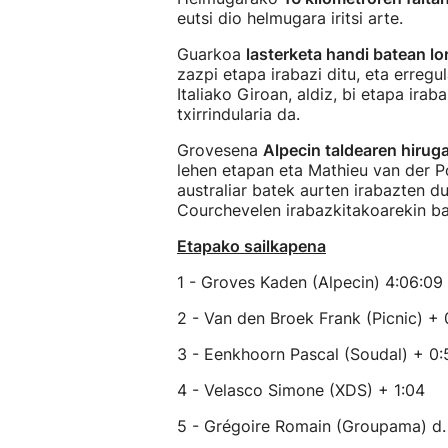
eutsi dio helmugara iritsi arte.
Guarkoa
lasterketa handi batean l
zazpi etapa irabazi ditu, eta erreg
Italiako Giroan, aldiz, bi etapa irab
txirrindularia da.
Grovesena
Alpecin taldearen hirug
lehen etapan eta Mathieu van der P
australiar batek aurten irabazten 
Courchevelen irabazkitakoarekin ba
Etapako sailkapena
1 - Groves Kaden (Alpecin) 4:06:09
2 - Van den Broek Frank (Picnic) + 
3 - Eenkhoorn Pascal (Soudal) + 0:
4 - Velasco Simone (XDS) + 1:04
5 - Grégoire Romain (Groupama) d.