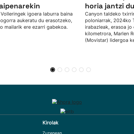
aipenarekin
horia jantzi d
Volleringek igoera laburra baina
Canyon taldeko txirri
ogorra aukeratu du erasotzeko,
poloniarrak, 2024ko 
o mailarik ere ezarri gabekoa.
irabazleak, erasoa jo
kilometrora, Marlen R
(Movistar) lidergoa k
Kirolak
Zuzenean