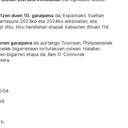
ortzen duen 10. garaipena
da; Espainiako Vueltan
ulartasuna 2023ko eta 2024ko edizioetan, eta
azi ditu. Hiru handietan etapak irabazten dituen 114.
arren garaipena
da aurtengo Tourrean, Philipsenenek
oelek bigarrenean lortutakoen ostean. Halaber,
duen bigarren etapa da, Ben O 'Connorek
tera.
0:54
59
 b.