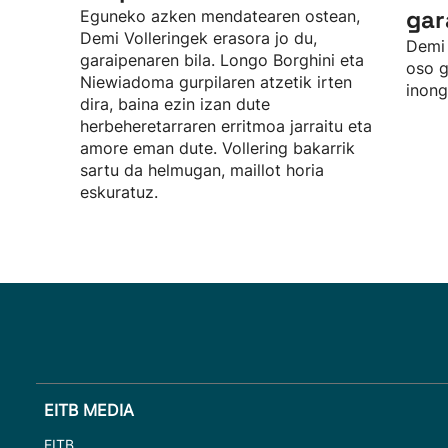
gar
Eguneko azken mendatearen ostean,
Demi Volleringek erasora jo du,
Demi 
garaipenaren bila. Longo Borghini eta
oso g
Niewiadoma gurpilaren atzetik irten
inong
dira, baina ezin izan dute
herbeheretarraren erritmoa jarraitu eta
amore eman dute. Vollering bakarrik
sartu da helmugan, maillot horia
eskuratuz.
EITB MEDIA
EITB