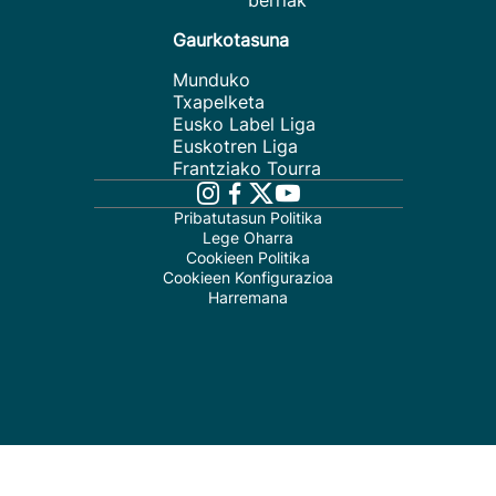
berriak
Gaurkotasuna
Munduko
Txapelketa
Eusko Label Liga
Euskotren Liga
Frantziako Tourra
Pribatutasun Politika
Lege Oharra
Cookieen Politika
Cookieen Konfigurazioa
Harremana