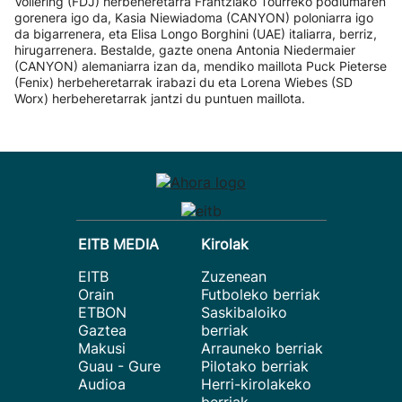
Vollering (FDJ) herbeheretarra Frantziako Tourreko podiumaren
gorenera igo da, Kasia Niewiadoma (CANYON) poloniarra igo
da bigarrenera, eta Elisa Longo Borghini (UAE) italiarra, berriz,
hirugarrenera. Bestalde, gazte onena Antonia Niedermaier
(CANYON) alemaniarra izan da, mendiko maillota Puck Pieterse
(Fenix) herbeheretarrak irabazi du eta Lorena Wiebes (SD
Worx) herbeheretarrak jantzi du puntuen maillota.
EITB MEDIA
Kirolak
EITB
Zuzenean
Orain
Futboleko berriak
ETBON
Saskibaloiko
Gaztea
berriak
Makusi
Arrauneko berriak
Guau - Gure
Pilotako berriak
Audioa
Herri-kirolakeko