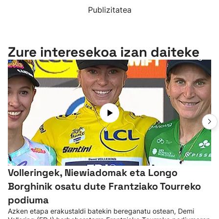
Publizitatea
Zure interesekoa izan daiteke
Volleringek, Niewiadomak eta Longo
Borghinik osatu dute Frantziako Tourreko
podiuma
Azken etapa erakustaldi batekin bereganatu ostean, Demi