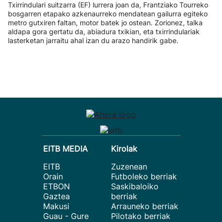
Txirrindulari suitzarra (EF) lurrera joan da, Frantziako Tourreko
bosgarren etapako azkenaurreko mendatean gailurra egiteko
metro gutxiren faltan, motor batek jo ostean. Zorionez, talka
aldapa gora gertatu da, abiadura txikian, eta txirrindulariak
lasterketan jarraitu ahal izan du arazo handirik gabe.
EITB MEDIA
Kirolak
EITB
Zuzenean
Orain
Futboleko berriak
ETBON
Saskibaloiko
Gaztea
berriak
Makusi
Arrauneko berriak
Guau - Gure
Pilotako berriak