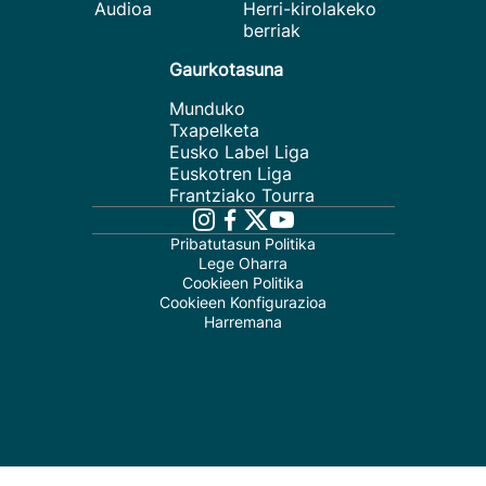
Audioa
Herri-kirolakeko
berriak
Gaurkotasuna
Munduko
Txapelketa
Eusko Label Liga
Euskotren Liga
Frantziako Tourra
Pribatutasun Politika
Lege Oharra
Cookieen Politika
Cookieen Konfigurazioa
Harremana