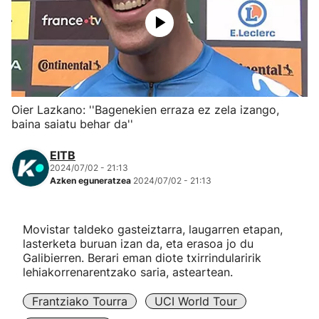
Herri-kirolak
Eskubaloia
Kirolak 360
Oier Lazkano: ''Bagenekien erraza ez zela izango,
baina saiatu behar da''
Atletismoa
EITB
2024/07/02 - 21:13
Mendi-lasterketak
Azken eguneratzea
2024/07/02 - 21:13
Kirol gehiago
Movistar taldeko gasteiztarra, laugarren etapan,
lasterketa buruan izan da, eta erasoa jo du
"Helmuga"
Galibierren. Berari eman diote txirrindularirik
lehiakorrenarentzako saria, asteartean.
Frantziako Tourra
UCI World Tour