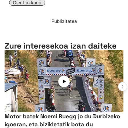
Oier Lazkano
Publizitatea
Zure interesekoa izan daiteke
Motor batek Noemi Ruegg jo du Durbizeko
igoeran, eta bizikletatik bota du