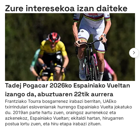
Zure interesekoa izan daiteke
Tadej Pogacar 2026ko Espainiako Vueltan
izango da, abuztuaren 22tik aurrera
Frantziako Tourra bosgarrenez irabazi berritan, UAEko
txirrindulari esloveniarrak hurrengo Espainiako Vuelta jokatuko
du. 2019an parte hartu zuen, oraingoz aurrenekoz eta
azkenekoz, Espainiako Vueltan; ekitaldi hartan, hirugarren
postua lortu zuen, eta hiru etapa irabazi zituen.