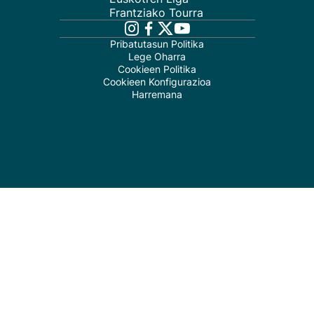
Frantziako Tourra
Pribatutasun Politika
Lege Oharra
Cookieen Politika
Cookieen Konfigurazioa
Harremana