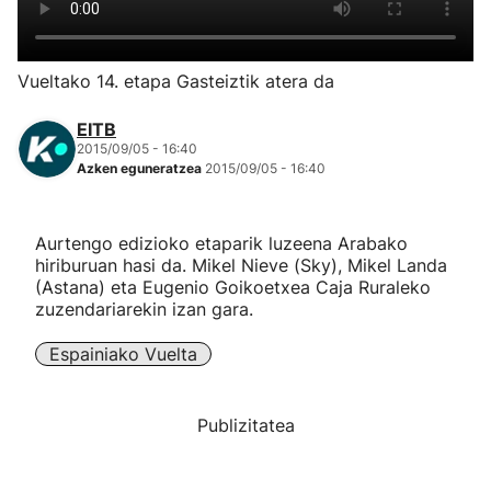
Herri-kirolak
Vueltako 14. etapa Gasteiztik atera da
Eskubaloia
EITB
2015/09/05 - 16:40
Kirolak 360
Azken eguneratzea
2015/09/05 - 16:40
Atletismoa
Aurtengo edizioko etaparik luzeena Arabako
hiriburuan hasi da. Mikel Nieve (Sky), Mikel Landa
Mendi-lasterketak
(Astana) eta Eugenio Goikoetxea Caja Ruraleko
zuzendariarekin izan gara.
Kirol gehiago
Espainiako Vuelta
"Helmuga"
Publizitatea