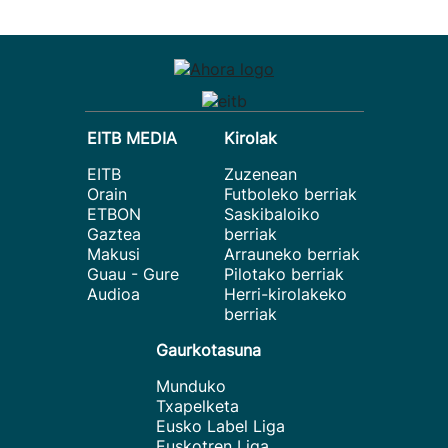
EITB MEDIA
Kirolak
EITB
Zuzenean
Orain
Futboleko berriak
ETBON
Saskibaloiko
Gaztea
berriak
Makusi
Arrauneko berriak
Guau - Gure
Pilotako berriak
Audioa
Herri-kirolakeko
berriak
Gaurkotasuna
Munduko
Txapelketa
Eusko Label Liga
Euskotren Liga