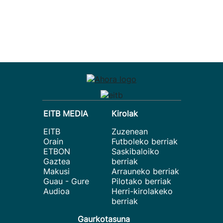
EITB MEDIA
Kirolak
EITB
Zuzenean
Orain
Futboleko berriak
ETBON
Saskibaloiko
Gaztea
berriak
Makusi
Arrauneko berriak
Guau - Gure
Pilotako berriak
Audioa
Herri-kirolakeko
berriak
Gaurkotasuna