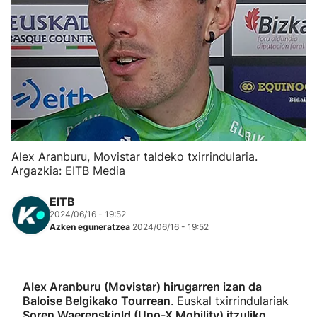
Herri-kirolak
Eskubaloia
Kirolak 360
Atletismoa
Alex Aranburu, Movistar taldeko txirrindularia.
Argazkia: EITB Media
Mendi-lasterketak
EITB
Kirol gehiago
2024/06/16 - 19:52
Azken eguneratzea
2024/06/16 - 19:52
"Helmuga"
Alex Aranburu (Movistar) hirugarren izan da
Baloise Belgikako Tourrean
. Euskal txirrindulariak
Soren Waerenskjold (Uno-X Mobility) itzuliko