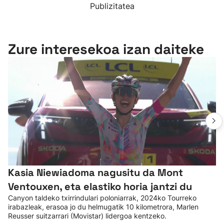
Publizitatea
Zure interesekoa izan daiteke
Kasia Niewiadoma nagusitu da Mont
Ventouxen, eta elastiko horia jantzi du
Canyon taldeko txirrindulari poloniarrak, 2024ko Tourreko
irabazleak, erasoa jo du helmugatik 10 kilometrora, Marlen
Reusser suitzarrari (Movistar) lidergoa kentzeko.