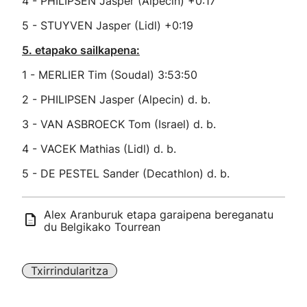
4 - PHILIPSEN Jasper (Alpecin) +0:17
5 - STUYVEN Jasper (Lidl) +0:19
5. etapako sailkapena:
1 - MERLIER Tim (Soudal) 3:53:50
2 - PHILIPSEN Jasper (Alpecin) d. b.
3 - VAN ASBROECK Tom (Israel) d. b.
4 - VACEK Mathias (Lidl) d. b.
5 - DE PESTEL Sander (Decathlon) d. b.
Alex Aranburuk etapa garaipena bereganatu
du Belgikako Tourrean
Txirrindularitza