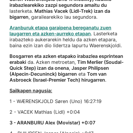
irabazlearekiko zazpi segundora amaitu du
lasterketa.
Mathias Vacek (Lidl-Trek) izan da
bigarren
, garailearekiko lau segundora.
Aranburuk etapa garaipena bereganatu zuen
laugarren eta azken-aurreko etapan
. Lasterketa
irabazteko aukerarekin heldu da azken etapara,
baina ezin izan dio lidertza lapurtu Waerenskjoldi.
Bosgarren eta azken etapako irabazlea esprintean
erabaki
da. Azken metroetan,
Tim Merlier (Soudal-
Quick Step) izan da onena
,
Jasper Philipsen
(Alpecin-Decuninck) bigarren
eta
Tom van
Asbroeck (Israel-Premier Tech) hirugarren
.
Sailkapen nagusia:
1 - WÆRENSKJOLD Søren (Uno) 16:27:19
2 - VACEK Mathias (Lidl) +0:04
3 - ARANBURU Alex (Movistar) +0:07