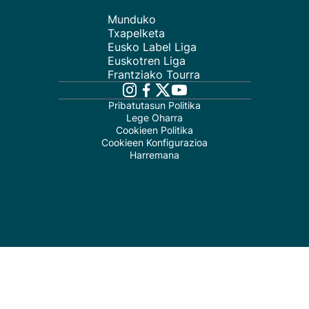
Munduko
Txapelketa
Eusko Label Liga
Euskotren Liga
Frantziako Tourra
Pribatutasun Politika
Lege Oharra
Cookieen Politika
Cookieen Konfigurazioa
Harremana