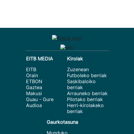
EITB MEDIA
Kirolak
EITB
Zuzenean
Orain
Futboleko berriak
ETBON
Saskibaloiko
Gaztea
berriak
Makusi
Arrauneko berriak
Guau - Gure
Pilotako berriak
Audioa
Herri-kirolakeko
berriak
Gaurkotasuna
Munduko