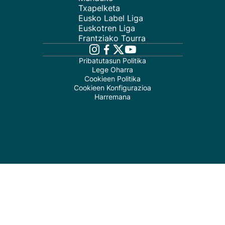
Txapelketa
Eusko Label Liga
Euskotren Liga
Frantziako Tourra
Pribatutasun Politika
Lege Oharra
Cookieen Politika
Cookieen Konfigurazioa
Harremana