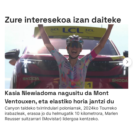
Zure interesekoa izan daiteke
Kasia Niewiadoma nagusitu da Mont
Ventouxen, eta elastiko horia jantzi du
Canyon taldeko txirrindulari poloniarrak, 2024ko Tourreko
irabazleak, erasoa jo du helmugatik 10 kilometrora, Marlen
Reusser suitzarrari (Movistar) lidergoa kentzeko.