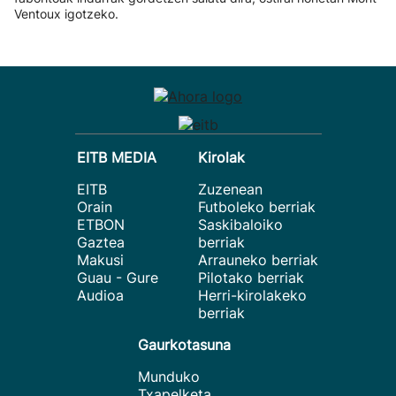
Ventoux igotzeko.
EITB MEDIA
Kirolak
EITB
Zuzenean
Orain
Futboleko berriak
ETBON
Saskibaloiko
Gaztea
berriak
Makusi
Arrauneko berriak
Guau - Gure
Pilotako berriak
Audioa
Herri-kirolakeko
berriak
Gaurkotasuna
Munduko
Txapelketa