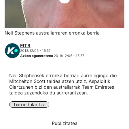
Herri-kirolak
Eskubaloia
Neil Stephens australiarraren erronka berria
Kirolak 360
EITB
2018/12/05 - 15:57
Azken eguneratzea
2018/12/05 - 15:57
Atletismoa
Mendi-lasterketak
Neil Stephensek erronka berriari aurre egingo dio
Mitchelton Scott taldea atzen utziz. Aspalditik
Oiartzunen bizi den australiarrak Team Emirates
Kirol gehiago
taldea zuzenduko du aurrerantzean.
"Helmuga"
Txirrindularitza
Publizitatea