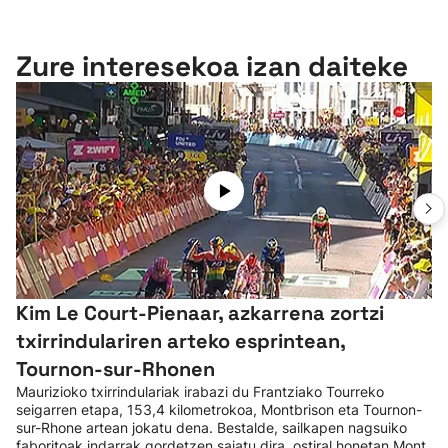
Zure interesekoa izan daiteke
Kim Le Court-Pienaar, azkarrena zortzi
txirrindulariren arteko esprintean,
Tournon-sur-Rhonen
Maurizioko txirrindulariak irabazi du Frantziako Tourreko
seigarren etapa, 153,4 kilometrokoa, Montbrison eta Tournon-
sur-Rhone artean jokatu dena. Bestalde, sailkapen nagsuiko
faboritoak indarrak gordetzen saiatu dira, ostiral honetan Mont