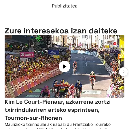
Publizitatea
Zure interesekoa izan daiteke
Kim Le Court-Pienaar, azkarrena zortzi
txirrindulariren arteko esprintean,
Tournon-sur-Rhonen
Maurizioko txirrindulariak irabazi du Frantziako Tourreko