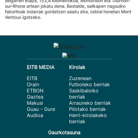
seigarren etapa, 153,4 kilometrokoa, Montbrison eta Tournon-
sur-Rhone artean jokatu dena. Bestalde, sailkapen nagsuiko
faboritoak indarrak gordetzen saiatu dira, ostiral honetan Mont
Ventoux igotzeko.
EITB MEDIA
Kirolak
EITB
Zuzenean
Orain
Futboleko berriak
ETBON
Saskibaloiko
Gaztea
berriak
Makusi
Arrauneko berriak
Guau - Gure
Pilotako berriak
Audioa
Herri-kirolakeko
berriak
Gaurkotasuna