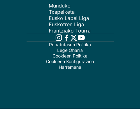
Munduko
Txapelketa
Eusko Label Liga
Euskotren Liga
Frantziako Tourra
Pribatutasun Politika
Lege Oharra
Cookieen Politika
Cookieen Konfigurazioa
Harremana