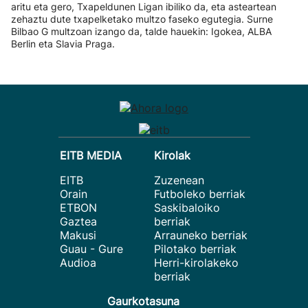
aritu eta gero, Txapeldunen Ligan ibiliko da, eta asteartean
zehaztu dute txapelketako multzo faseko egutegia. Surne
Bilbao G multzoan izango da, talde hauekin: Igokea, ALBA
Berlin eta Slavia Praga.
EITB MEDIA
Kirolak
EITB
Zuzenean
Orain
Futboleko berriak
ETBON
Saskibaloiko
Gaztea
berriak
Makusi
Arrauneko berriak
Guau - Gure
Pilotako berriak
Audioa
Herri-kirolakeko
berriak
Gaurkotasuna