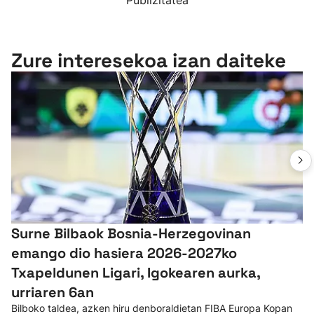
Publizitatea
Zure interesekoa izan daiteke
Surne Bilbaok Bosnia-Herzegovinan
emango dio hasiera 2026-2027ko
Txapeldunen Ligari, Igokearen aurka,
urriaren 6an
Bilboko taldea, azken hiru denboraldietan FIBA Europa Kopan