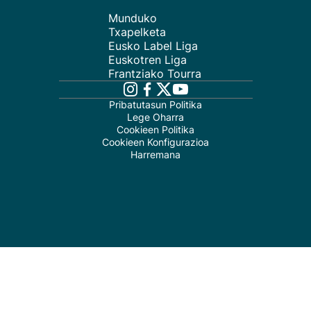
Munduko
Txapelketa
Eusko Label Liga
Euskotren Liga
Frantziako Tourra
Pribatutasun Politika
Lege Oharra
Cookieen Politika
Cookieen Konfigurazioa
Harremana