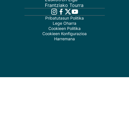
Frantziako Tourra
Pribatutasun Politika
Lege Oharra
Cookieen Politika
Cookieen Konfigurazioa
Harremana