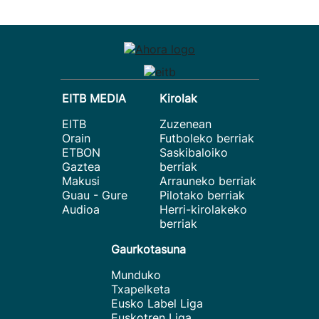
EITB MEDIA
Kirolak
EITB
Zuzenean
Orain
Futboleko berriak
ETBON
Saskibaloiko
Gaztea
berriak
Makusi
Arrauneko berriak
Guau - Gure
Pilotako berriak
Audioa
Herri-kirolakeko
berriak
Gaurkotasuna
Munduko
Txapelketa
Eusko Label Liga
Euskotren Liga