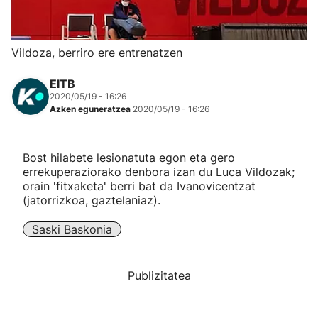
Herri-kirolak
Vildoza, berriro ere entrenatzen
Eskubaloia
EITB
2020/05/19 - 16:26
Kirolak 360
Azken eguneratzea
2020/05/19 - 16:26
Atletismoa
Bost hilabete lesionatuta egon eta gero
errekuperaziorako denbora izan du Luca Vildozak;
Mendi-lasterketak
orain 'fitxaketa' berri bat da Ivanovicentzat
(jatorrizkoa, gaztelaniaz).
Kirol gehiago
Saski Baskonia
"Helmuga"
Publizitatea