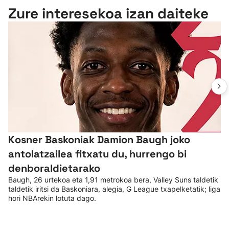
Zure interesekoa izan daiteke
Kosner Baskoniak Damion Baugh joko
antolatzailea fitxatu du, hurrengo bi
denboraldietarako
Baugh, 26 urtekoa eta 1,91 metrokoa bera, Valley Suns taldetik
taldetik iritsi da Baskoniara, alegia, G League txapelketatik; liga
hori NBArekin lotuta dago.