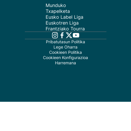
Munduko
Txapelketa
Eusko Label Liga
Euskotren Liga
Frantziako Tourra
Pribatutasun Politika
Lege Oharra
Cookieen Politika
Cookieen Konfigurazioa
Harremana