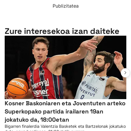
Publizitatea
Zure interesekoa izan daiteke
Kosner Baskoniaren eta Joventuten arteko
Superkopako partida irailaren 19an
jokatuko da, 18:00etan
Bigarren finalerdia Valentzia Basketek eta Bartzelonak jokatuko