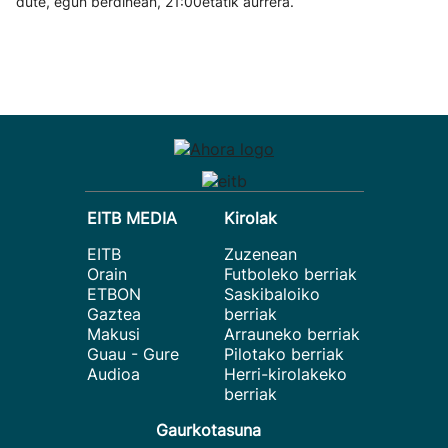
dute, egun berdinean, 21:00etatik aurrera.
EITB MEDIA
Kirolak
EITB
Zuzenean
Orain
Futboleko berriak
ETBON
Saskibaloiko
Gaztea
berriak
Makusi
Arrauneko berriak
Guau - Gure
Pilotako berriak
Audioa
Herri-kirolakeko
berriak
Gaurkotasuna