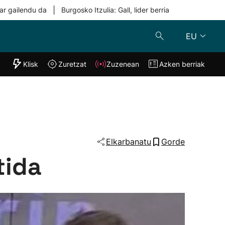
|
ar gailendu da
Burgosko Itzulia: Gall, lider berria
EU
"Helmuga"
Klisk
Zuretzat
Zuzenean
Azken berriak
Klisk
Zuzenean
o
Zuretzat
Azken berria
Elkarbanatu
Gorde
tida