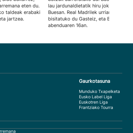
arremana eten du.
lau jardunaldietatik hiru jokatuko ditu
ko taldeak erabaki
Buesan. Real Madrilek urriaren 27an
ta jartzea.
bisitatuko du Gasteiz, eta Bartzelona
abenduaren 16an.
Gaurkotasuna
Munduko Txapelketa
Eusko Label Liga
Euskotren Liga
Frantziako Tourra
rremana