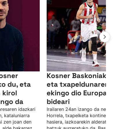
Kosner
Kosner Baskoniak etxea
ko du, eta
eta txapeldunaren kont
 kirol
ekingo dio Europako
ango da
bideari
resaren idazkari
Irailaren 24an izango da neurketa.
, kataluniarra
Horrela, txapelketa kontinentalaren
si zen joan den
hasiera, iazkoarekin alderatuta, egun
, alde bakarrez,
batzuk aurreratuko da. Baskoniak leh