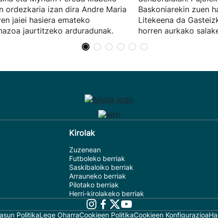
n ordezkaria izan dira Andre Maria
Baskoniarekin zuen h
ren jaiei hasiera emateko
Litekeena da Gasteiz
nazoa jaurtitzeko arduradunak.
horren aurkako salake
Kirolak
Zuzenean
Futboleko berriak
Saskibaloiko berriak
Arrauneko berriak
Pilotako berriak
Herri-kirolakeko berriak
asun Politika
Lege Oharra
Cookieen Politika
Cookieen Konfigurazioa
Ha