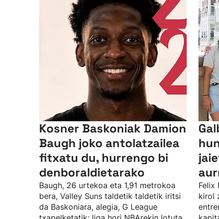
Kosner Baskoniak Damion
Gal
Baugh joko antolatzailea
hun
fitxatu du, hurrengo bi
jai
denboraldietarako
aur
Baugh, 26 urtekoa eta 1,91 metrokoa
Felix
bera, Valley Suns taldetik taldetik iritsi
kirol
da Baskoniara, alegia, G League
entre
txapelketatik; liga hori NBArekin lotuta
kapit