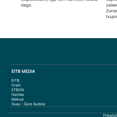
dago.
zalee
Zuria
txupi
EITB MEDIA
EITB
Orain
ETBON
Gaztea
Makusi
Guau - Gure Audioa
Pribatut