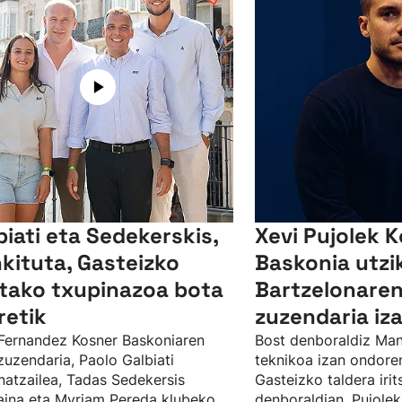
biati eta Sedekerskis,
Xevi Pujolek 
kituta, Gasteizko
Baskonia utzi
etako txupinazoa bota
Bartzelonaren
retik
zuzendaria iz
 Fernandez Kosner Baskoniaren
Bost denboraldiz Man
 zuzendaria, Paolo Galbiati
teknikoa izan ondoren
natzailea, Tadas Sedekersis
Gasteizko taldera irit
aina eta Myriam Pereda klubeko
denboraldian. Pujolek