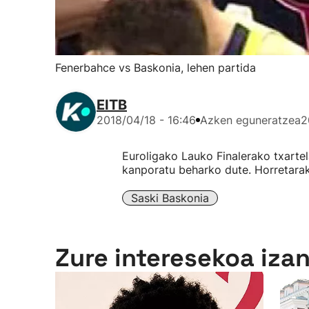
Fenerbahce vs Baskonia, lehen partida
EITB
2018/04/18 - 16:46
Azken eguneratzea
2
Euroligako Lauko Finalerako txartel
kanporatu beharko dute. Horretarak
Saski Baskonia
Zure interesekoa iza