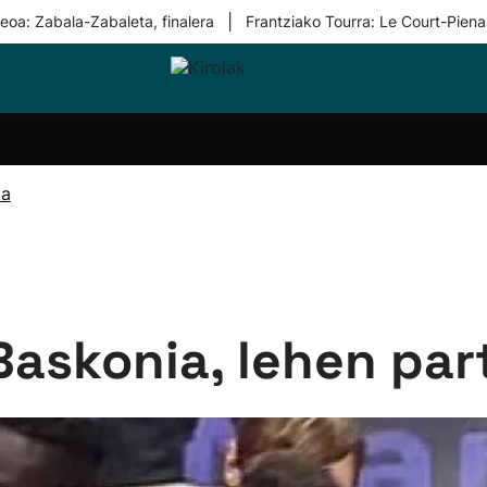
|
eoa: Zabala-Zabaleta, finalera
Frantziako Tourra: Le Court-Piena
i-
Eskubaloia
Kirolak
Atletismoa
Mendi-
Kirol
lak
360
lasterketak
gehiag
Taldeak
olaritza
Lehiaketak
Zuzenean
ia
i-
Kirol-
tzea
bideoak
l Herri
tira
askonia, lehen par