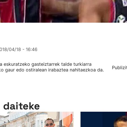
018/04/18 - 16:46
a eskuratzeko gasteiztarrek talde turkiarra
Publizi
o gaur edo ostiralean irabaztea nahitaezkoa da.
n daiteke