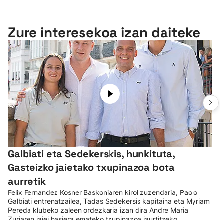
Zure interesekoa izan daiteke
Galbiati eta Sedekerskis, hunkituta,
Gasteizko jaietako txupinazoa bota
aurretik
Felix Fernandez Kosner Baskoniaren kirol zuzendaria, Paolo
Galbiati entrenatzailea, Tadas Sedekersis kapitaina eta Myriam
Pereda klubeko zaleen ordezkaria izan dira Andre Maria
Zuriaren jaiei hasiera emateko txupinazoa jaurtitzeko