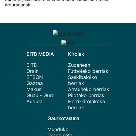
arduradunak.
EITB MEDIA
Kirolak
EITB
Zuzenean
Orain
Futboleko berriak
ETBON
Saskibaloiko
Gaztea
berriak
Makusi
Arrauneko berriak
Guau - Gure
Pilotako berriak
Audioa
Herri-kirolakeko
berriak
Gaurkotasuna
Munduko
Txapelketa