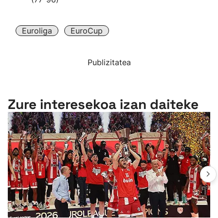
Euroliga
EuroCup
Publizitatea
Zure interesekoa izan daiteke