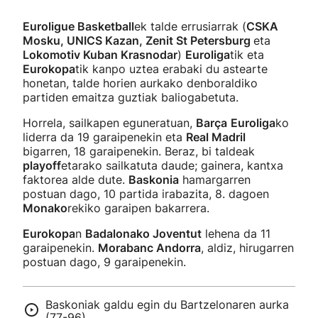
Euroligue Basketball
ek talde errusiarrak (
CSKA
Mosku, UNICS Kazan, Zenit St Petersburg
eta
Lokomotiv Kuban Krasnodar
)
Euroliga
tik eta
Eurokopa
tik kanpo uztea erabaki du astearte
honetan, talde horien aurkako denboraldiko
partiden emaitza guztiak baliogabetuta.
Horrela, sailkapen eguneratuan,
Barça
Euroliga
ko
liderra da 19 garaipenekin eta
Real Madril
bigarren, 18 garaipenekin. Beraz, bi taldeak
playoff
etarako sailkatuta daude; gainera, kantxa
faktorea alde dute.
Baskonia
hamargarren
postuan dago, 10 partida irabazita, 8. dagoen
Monako
rekiko garaipen bakarrera.
Eurokopa
n
Badalonako Joventut
lehena da 11
garaipenekin.
Morabanc Andorra
, aldiz, hirugarren
postuan dago, 9 garaipenekin.
Baskoniak galdu egin du Bartzelonaren aurka
(77-96)