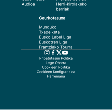
Audioa
Herri-kirolakeko
berriak
Gaurkotasuna
Munduko
Txapelketa
Eusko Label Liga
Euskotren Liga
Frantziako Tourra
Pribatutasun Politika
Lege Oharra
Cookieen Politika
Cookieen Konfigurazioa
Harremana