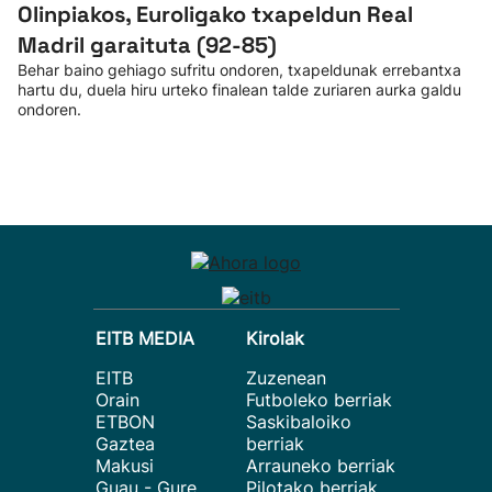
Olinpiakos, Euroligako txapeldun Real
Madril garaituta (92-85)
Behar baino gehiago sufritu ondoren, txapeldunak errebantxa
hartu du, duela hiru urteko finalean talde zuriaren aurka galdu
ondoren.
EITB MEDIA
Kirolak
EITB
Zuzenean
Orain
Futboleko berriak
ETBON
Saskibaloiko
Gaztea
berriak
Makusi
Arrauneko berriak
Guau - Gure
Pilotako berriak