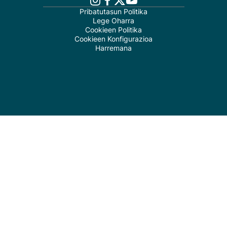
Pribatutasun Politika
Lege Oharra
Cookieen Politika
Cookieen Konfigurazioa
Harremana