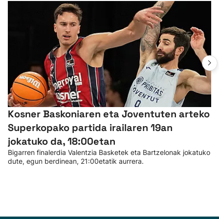
Kosner Baskoniaren eta Joventuten arteko
Superkopako partida irailaren 19an
jokatuko da, 18:00etan
Bigarren finalerdia Valentzia Basketek eta Bartzelonak jokatuko
dute, egun berdinean, 21:00etatik aurrera.