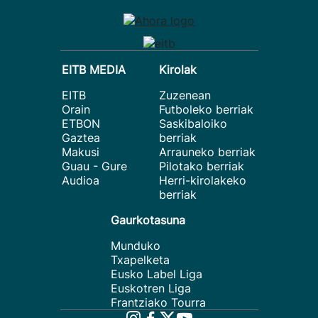
EITB MEDIA
Kirolak
EITB
Zuzenean
Orain
Futboleko berriak
ETBON
Saskibaloiko
Gaztea
berriak
Makusi
Arrauneko berriak
Guau - Gure
Pilotako berriak
Audioa
Herri-kirolakeko
berriak
Gaurkotasuna
Munduko
Txapelketa
Eusko Label Liga
Euskotren Liga
Frantziako Tourra