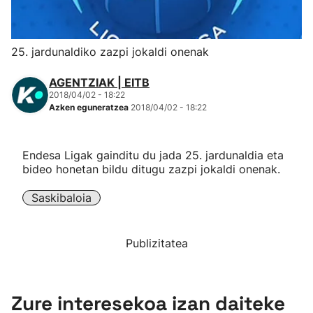
Herri-kirolak
25. jardunaldiko zazpi jokaldi onenak
Eskubaloia
AGENTZIAK | EITB
2018/04/02 - 18:22
Kirolak 360
Azken eguneratzea
2018/04/02 - 18:22
Atletismoa
Endesa Ligak gainditu du jada 25. jardunaldia eta
bideo honetan bildu ditugu zazpi jokaldi onenak.
Mendi-lasterketak
Saskibaloia
Kirol gehiago
Publizitatea
"Helmuga"
Zure interesekoa izan daiteke