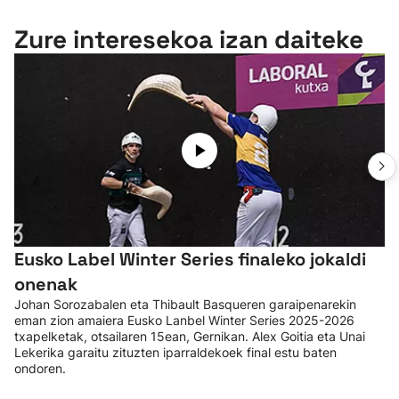
Zure interesekoa izan daiteke
Eusko Label Winter Series finaleko jokaldi
onenak
Johan Sorozabalen eta Thibault Basqueren garaipenarekin
eman zion amaiera Eusko Lanbel Winter Series 2025-2026
txapelketak, otsailaren 15ean, Gernikan. Alex Goitia eta Unai
Lekerika garaitu zituzten iparraldekoek final estu baten
ondoren.