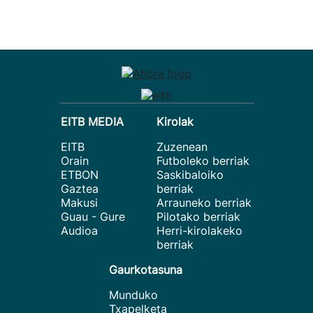
EITB MEDIA
Kirolak
EITB
Zuzenean
Orain
Futboleko berriak
ETBON
Saskibaloiko
Gaztea
berriak
Makusi
Arrauneko berriak
Guau - Gure
Pilotako berriak
Audioa
Herri-kirolakeko
berriak
Gaurkotasuna
Munduko
Txapelketa