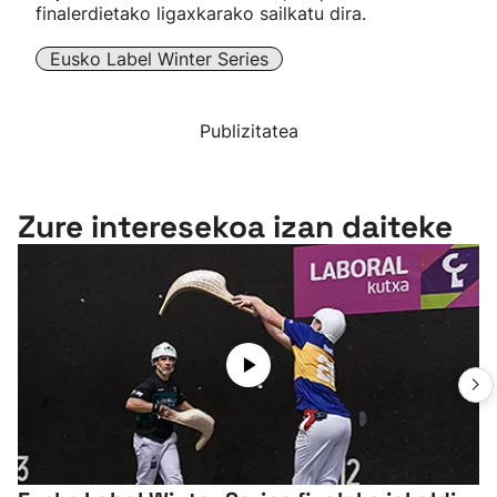
finalerdietako ligaxkarako sailkatu dira.
Eusko Label Winter Series
Publizitatea
Zure interesekoa izan daiteke