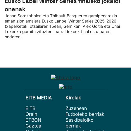
Eusko Label Winter Series finaleko jokaldi
onenak
Johan Sorozabalen eta Thibault Basqueren garaipenarekin
eman zion amaiera Eusko Lanbel Winter Series 2025-2026
txapelketak, otsailaren 15ean, Gernikan. Alex Goitia eta Unai
Lekerika garaitu zituzten iparraldekoek final estu baten
ondoren.
EITB MEDIA
Kirolak
EITB
Zuzenean
Orain
Futboleko berriak
ETBON
Saskibaloiko
Gaztea
berriak