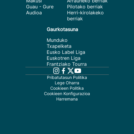
Makusi
Arrauneko berriak
Guau - Gure
Pilotako berriak
Audioa
Herri-kirolakeko
berriak
Gaurkotasuna
Munduko
Txapelketa
Eusko Label Liga
Euskotren Liga
Frantziako Tourra
Pribatutasun Politika
Lege Oharra
Cookieen Politika
Cookieen Konfigurazioa
Harremana