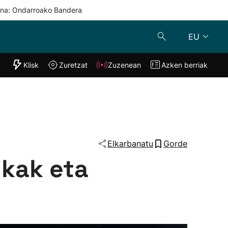
una: Ondarroako Bandera
EU
"Helmuga"
Klisk
Zuretzat
Zuzenean
Azken berriak
Klisk
Zuzenean
o
Zuretzat
Azken berria
Elkarbanatu
Gorde
ikak eta