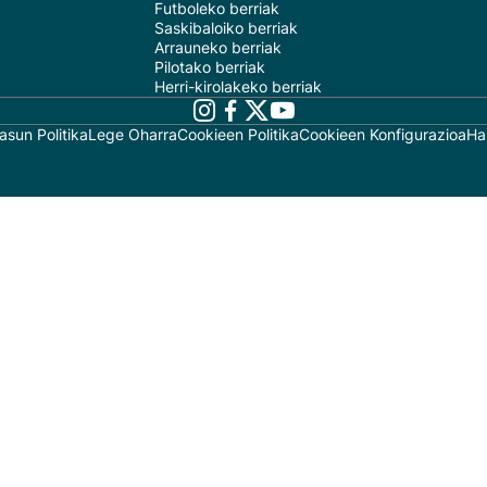
Futboleko berriak
Saskibaloiko berriak
Arrauneko berriak
Pilotako berriak
Herri-kirolakeko berriak
asun Politika
Lege Oharra
Cookieen Politika
Cookieen Konfigurazioa
Ha