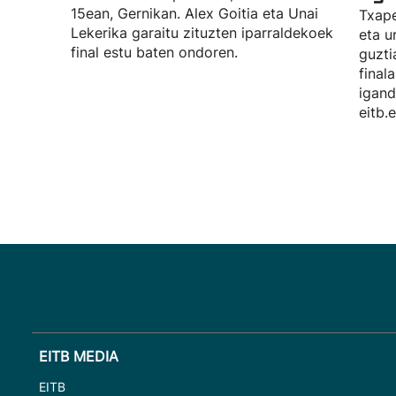
15ean, Gernikan. Alex Goitia eta Unai
Txape
Lekerika garaitu zituzten iparraldekoek
eta u
final estu baten ondoren.
guzti
final
igand
eitb.
EITB MEDIA
EITB