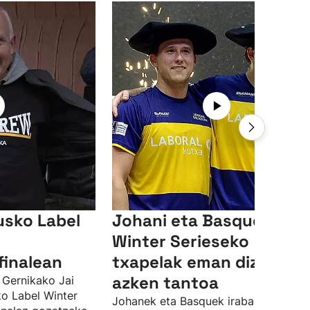
usko Label
Johani eta Basqueri
Winter Serieseko
finalean
txapelak eman dizkien
azken tantoa
 Gernikako Jai
ko Label Winter
Johanek eta Basquek irabazi dute