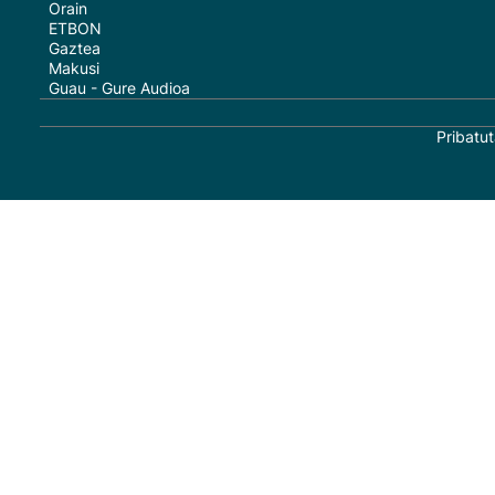
Orain
ETBON
Gaztea
Makusi
Guau - Gure Audioa
Pribatut