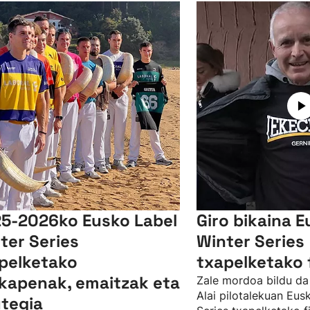
5-2026ko Eusko Label
Giro bikaina E
ter Series
Winter Series
pelketako
txapelketako 
lkapenak, emaitzak eta
Zale mordoa bildu da
Alai pilotalekuan Eus
tegia