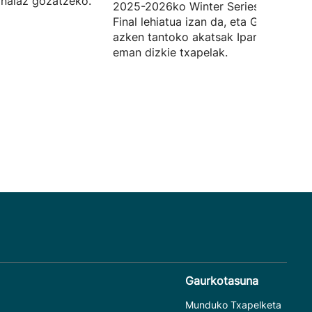
inalaz gozatzeko.
2025-2026ko Winter Series txapelket
Final lehiatua izan da, eta Goitiaren
azken tantoko akatsak Iparraldekoei
eman dizkie txapelak.
Gaurkotasuna
Munduko Txapelketa