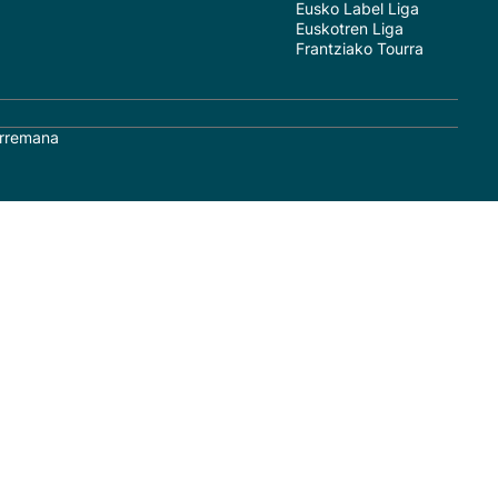
Eusko Label Liga
Euskotren Liga
Frantziako Tourra
rremana