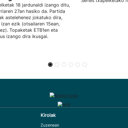
Series txapelketako f
lketak 18 jardunaldi izango ditu,
rriaren 27an hasiko da. Partida
ak astelehenez jokatuko dira,
a izan ezik (otsailaren 15ean,
ez). Topaketak ETB1en eta
eus izango dira ikusgai.
Kirolak
Zuzenean