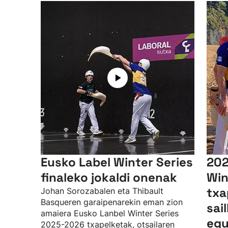
Eusko Label Winter Series
202
finaleko jokaldi onenak
Win
txa
Johan Sorozabalen eta Thibault
Basqueren garaipenarekin eman zion
sai
amaiera Eusko Lanbel Winter Series
egu
2025-2026 txapelketak, otsailaren