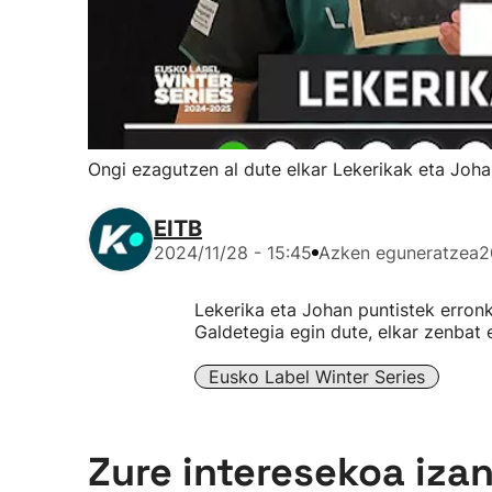
Ongi ezagutzen al dute elkar Lekerikak eta Joh
EITB
2024/11/28 - 15:45
Azken eguneratzea
2
Lekerika eta Johan puntistek erronk
Galdetegia egin dute, elkar zenbat 
Eusko Label Winter Series
Zure interesekoa iza