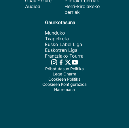
Guau - Gure
Pilotako berriak
Audioa
Herri-kirolakeko
berriak
Gaurkotasuna
Munduko
Txapelketa
Eusko Label Liga
Euskotren Liga
Frantziako Tourra
Pribatutasun Politika
Lege Oharra
Cookieen Politika
Cookieen Konfigurazioa
Harremana