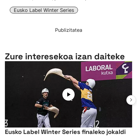
Eusko Label Winter Series
Publizitatea
Zure interesekoa izan daiteke
Eusko Label Winter Series finaleko jokaldi