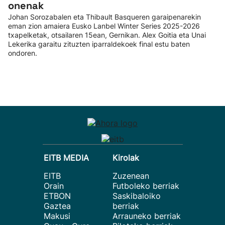
onenak
Johan Sorozabalen eta Thibault Basqueren garaipenarekin
eman zion amaiera Eusko Lanbel Winter Series 2025-2026
txapelketak, otsailaren 15ean, Gernikan. Alex Goitia eta Unai
Lekerika garaitu zituzten iparraldekoek final estu baten
ondoren.
EITB MEDIA
Kirolak
EITB
Zuzenean
Orain
Futboleko berriak
ETBON
Saskibaloiko
Gaztea
berriak
Makusi
Arrauneko berriak