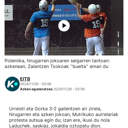
Herri-kirolak
Eskubaloia
Kirolak 360
Atletismoa
Polemika, hirugarren jokoaren seigarren tantoan:
azkenean, Zalantzen Txokoak ''buelta'' eman du
Mendi-lasterketak
EITB
2024/11/26 - 00:56
Kirol gehiago
Azken eguneratzea
2024/11/26 - 00:56
"Helmuga"
Urreisti eta Gorka 3-2 gailentzen ari zirela,
hirugarren eta azken jokoan, Mutrikuko aurrelariak
protesta sutsua egin du; izan ere, ikusi du nola
Laduchek, saskiaz, jokaldia oztopatu dion.