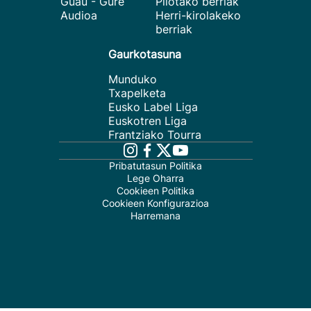
Guau - Gure
Pilotako berriak
Audioa
Herri-kirolakeko
berriak
Gaurkotasuna
Munduko
Txapelketa
Eusko Label Liga
Euskotren Liga
Frantziako Tourra
Pribatutasun Politika
Lege Oharra
Cookieen Politika
Cookieen Konfigurazioa
Harremana