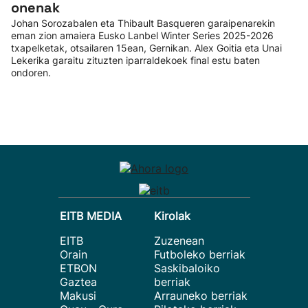
onenak
Johan Sorozabalen eta Thibault Basqueren garaipenarekin
eman zion amaiera Eusko Lanbel Winter Series 2025-2026
txapelketak, otsailaren 15ean, Gernikan. Alex Goitia eta Unai
Lekerika garaitu zituzten iparraldekoek final estu baten
ondoren.
EITB MEDIA
Kirolak
EITB
Zuzenean
Orain
Futboleko berriak
ETBON
Saskibaloiko
Gaztea
berriak
Makusi
Arrauneko berriak