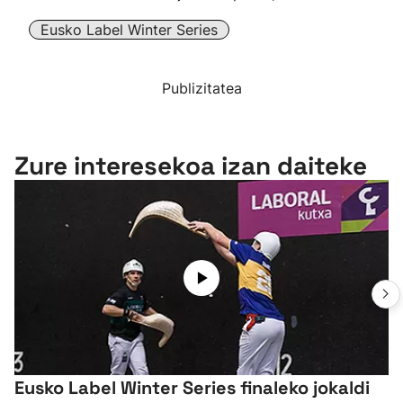
Eusko Label Winter Series
Publizitatea
Zure interesekoa izan daiteke
Eusko Label Winter Series finaleko jokaldi